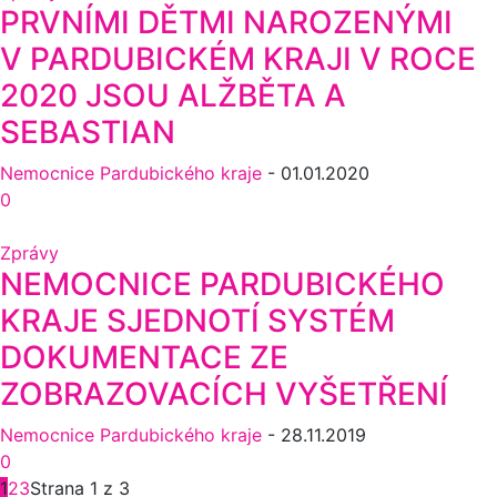
PRVNÍMI DĚTMI NAROZENÝMI
V PARDUBICKÉM KRAJI V ROCE
2020 JSOU ALŽBĚTA A
SEBASTIAN
Nemocnice Pardubického kraje
-
01.01.2020
0
Zprávy
NEMOCNICE PARDUBICKÉHO
KRAJE SJEDNOTÍ SYSTÉM
DOKUMENTACE ZE
ZOBRAZOVACÍCH VYŠETŘENÍ
Nemocnice Pardubického kraje
-
28.11.2019
0
1
2
3
Strana 1 z 3