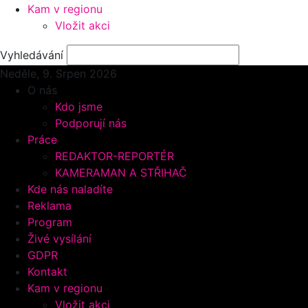
Kam v regionu
Vložit akci
Vyhledávání
Neděle, 9.
Srpen 2026
O nás
Kdo jsme
Podporují nás
Práce
REDAKTOR-REPORTÉR
KAMERAMAN A STŘIHAČ
Kde nás naladíte
Reklama
Program
Živé vysílání
GDPR
Kontakt
Kam v regionu
Vložit akci