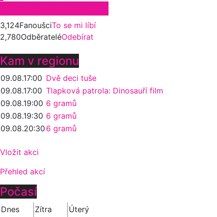
Zůstaňte ve spojení
3,124
Fanoušci
To se mi líbí
2,780
Odběratelé
Odebírat
Kam v regionu
09.08.
17:00
Dvě deci tuše
09.08.
17:00
Tlapková patrola: Dinosauří film
09.08.
19:00
6 gramů
09.08.
19:30
6 gramů
09.08.
20:30
6 gramů
Vložit akci
Přehled akcí
Počasí
Dnes
Zítra
Úterý