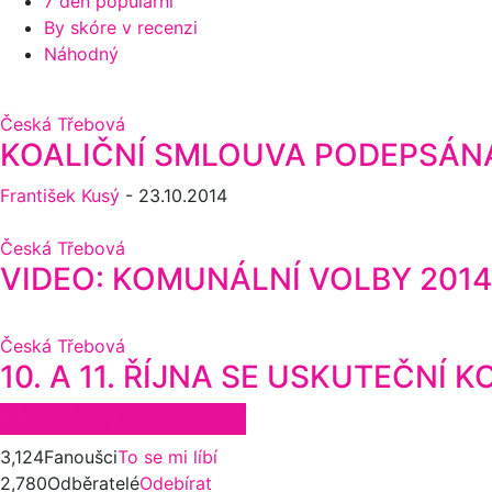
7 den populární
By skóre v recenzi
Náhodný
Česká Třebová
KOALIČNÍ SMLOUVA PODEPSÁNA
František Kusý
-
23.10.2014
Česká Třebová
VIDEO: KOMUNÁLNÍ VOLBY 201
Česká Třebová
10. A 11. ŘÍJNA SE USKUTEČNÍ
Zůstaňte ve spojení
3,124
Fanoušci
To se mi líbí
2,780
Odběratelé
Odebírat