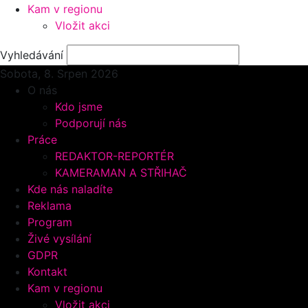
Kam v regionu
Vložit akci
Vyhledávání
Sobota, 8.
Srpen 2026
O nás
Kdo jsme
Podporují nás
Práce
REDAKTOR-REPORTÉR
KAMERAMAN A STŘIHAČ
Kde nás naladíte
Reklama
Program
Živé vysílání
GDPR
Kontakt
Kam v regionu
Vložit akci