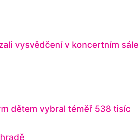
zali vysvědčení v koncertním sále
m dětem vybral téměř 538 tisíc
ahradě