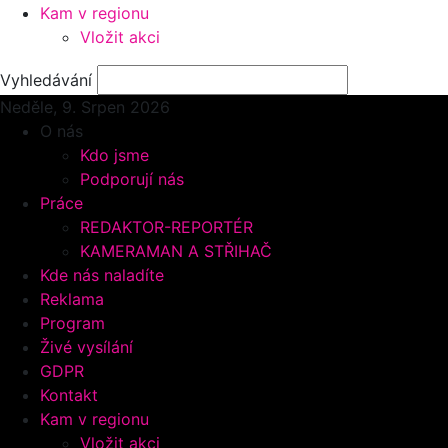
Kam v regionu
Vložit akci
Vyhledávání
Neděle, 9.
Srpen 2026
O nás
Kdo jsme
Podporují nás
Práce
REDAKTOR-REPORTÉR
KAMERAMAN A STŘIHAČ
Kde nás naladíte
Reklama
Program
Živé vysílání
GDPR
Kontakt
Kam v regionu
Vložit akci