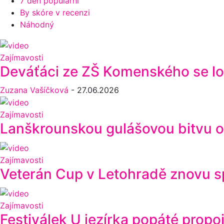
7 den populární
By skóre v recenzi
Náhodný
Zajímavosti
Deváťáci ze ZŠ Komenského se lou
Zuzana Vašíčková
-
27.06.2026
Zajímavosti
Lanškrounskou gulášovou bitvu ovl
Zajímavosti
Veterán Cup v Letohradě znovu sp
Zajímavosti
Festiválek U jezírka popáté propoj