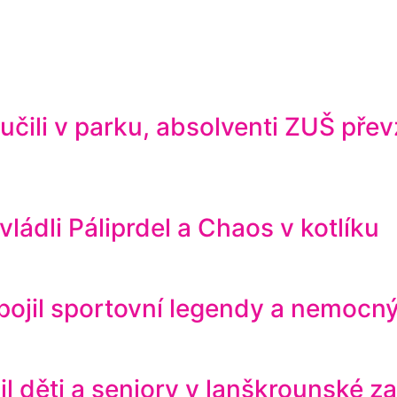
čili v parku, absolventi ZUŠ přev
ádli Páliprdel a Chaos v kotlíku
ojil sportovní legendy a nemocný
il děti a seniory v lanškrounské z