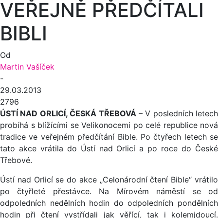
VEŘEJNĚ PŘEDČÍTALI
BIBLI
Od
Martin Vašíček
-
29.03.2013
2796
ÚSTÍ NAD ORLICÍ, ČESKÁ TŘEBOVÁ
– V posledních letech
probíhá s blížícími se Velikonocemi po celé republice nová
tradice ve veřejném předčítání Bible. Po čtyřech letech se
tato akce vrátila do Ústí nad Orlicí a po roce do České
Třebové.
Ústí nad Orlicí se do akce „Celonárodní čtení Bible“ vrátilo
po čtyřleté přestávce. Na Mírovém náměstí se od
odpoledních nedělních hodin do odpoledních pondělních
hodin při čtení vystřídali jak věřící, tak i kolemjdoucí.