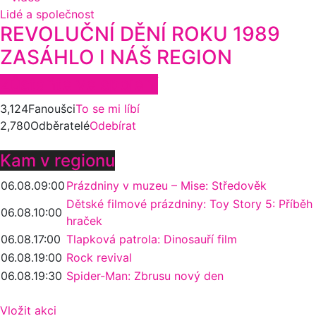
Lidé a společnost
REVOLUČNÍ DĚNÍ ROKU 1989
ZASÁHLO I NÁŠ REGION
Zůstaňte ve spojení
3,124
Fanoušci
To se mi líbí
2,780
Odběratelé
Odebírat
Kam v regionu
06.08.
09:00
Prázdniny v muzeu – Mise: Středověk
Dětské filmové prázdniny: Toy Story 5: Příběh
06.08.
10:00
hraček
06.08.
17:00
Tlapková patrola: Dinosauří film
06.08.
19:00
Rock revival
06.08.
19:30
Spider-Man: Zbrusu nový den
Vložit akci