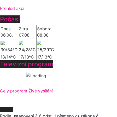
Přehled akcí
Počasí
Dnes
Zítra
Sobota
06.08.
07.08.
08.08.
30/34°C
24/28°C
25/29°C
18/14°C
17/13°C
17/13°C
Televizní program
Celý program
Živé vysílání
O NÁS
Podle ustanovení § 6 odst. 1 písmeno c) zákona č.