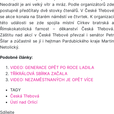
Neodradil je ani velký vítr a mráz. Podle organizátorů zde
postupně předčítaly dvě stovky čtenářů. V České Třebové
se akce konala na Starém náměstí ve čtvrtek. K organizaci
této události se zde spojila místní Církev bratrská a
Římskokatolická farnost – děkanství Česká Třebová.
Záštitu nad akcí v České Třebové převzal i senátor Petr
Šilar a zúčastnil se jí i hejtman Pardubického kraje Martin
Netolický.
Podobné články:
VIDEO: GENERACE OPĚT PO ROCE LADILA
TŘÍKRÁLOVÁ SBÍRKA ZAČALA
VIDEO: NEZAMĚSTNANÝCH JE OPĚT VÍCE
TAGY
Česká Třebová
Ústí nad Orlicí
Sdílejte