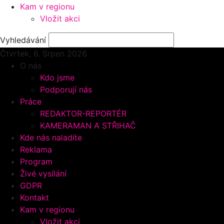
Kam v regionu
Vložit akci
Vyhledávání
Čtvrtek, 6.
Srpen 2026
O nás
Kdo jsme
Podporují nás
Práce
REDAKTOR-REPORTÉR
KAMERAMAN A STŘIHAČ
Kde nás naladíte
Reklama
Program
Živé vysílání
GDPR
Kontakt
Kam v regionu
Vložit akci