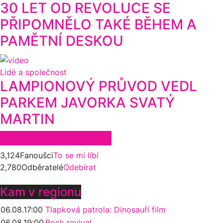
30 LET OD REVOLUCE SE
PŘIPOMNĚLO TAKÉ BĚHEM A
PAMĚTNÍ DESKOU
Lidé a společnost
LAMPIONOVÝ PRŮVOD VEDL
PARKEM JAVORKA SVATÝ
MARTIN
Zůstaňte ve spojení
3,124
Fanoušci
To se mi líbí
2,780
Odběratelé
Odebírat
Kam v regionu
06.08.
17:00
Tlapková patrola: Dinosauří film
06.08.
19:00
Rock revival