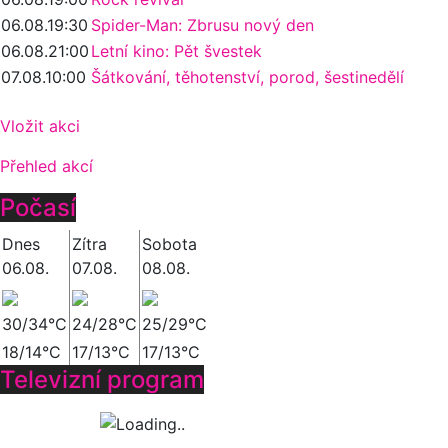
06.08.
19:30
Spider-Man: Zbrusu nový den
06.08.
21:00
Letní kino: Pět švestek
07.08.
10:00
Šátkování, těhotenství, porod, šestinedělí
Vložit akci
Přehled akcí
Počasí
Dnes
Zítra
Sobota
06.08.
07.08.
08.08.
30/34°C
24/28°C
25/29°C
18/14°C
17/13°C
17/13°C
Televizní program