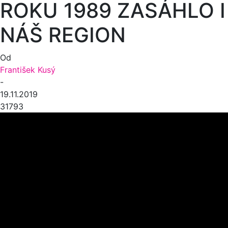
ROKU 1989 ZASÁHLO I
NÁŠ REGION
Od
František Kusý
-
19.11.2019
31793