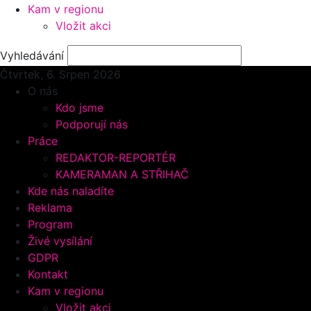
Kam v regionu
Vložit akci
Vyhledávání
Čtvrtek, 6.
Srpen 2026
O nás
Kdo jsme
Podporují nás
Práce
REDAKTOR-REPORTÉR
KAMERAMAN A STŘIHAČ
Kde nás naladíte
Reklama
Program
Živé vysílání
GDPR
Kontakt
Kam v regionu
Vložit akci