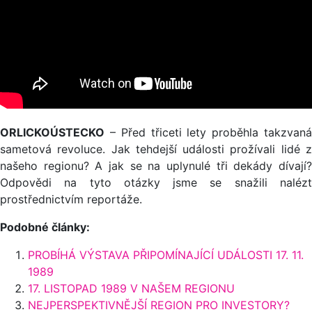
ORLICKOÚSTECKO
– Před třiceti lety proběhla takzvaná
sametová revoluce. Jak tehdejší události prožívali lidé z
našeho regionu? A jak se na uplynulé tři dekády dívají?
Odpovědi na tyto otázky jsme se snažili nalézt
prostřednictvím reportáže.
Podobné články:
PROBÍHÁ VÝSTAVA PŘIPOMÍNAJÍCÍ UDÁLOSTI 17. 11.
1989
17. LISTOPAD 1989 V NAŠEM REGIONU
NEJPERSPEKTIVNĚJŠÍ REGION PRO INVESTORY?