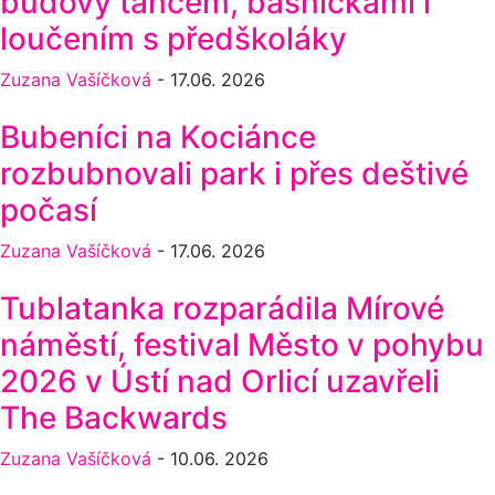
budovy tancem, básničkami i
loučením s předškoláky
Zuzana Vašíčková
-
17.06. 2026
Bubeníci na Kociánce
rozbubnovali park i přes deštivé
počasí
Zuzana Vašíčková
-
17.06. 2026
Tublatanka rozparádila Mírové
náměstí, festival Město v pohybu
2026 v Ústí nad Orlicí uzavřeli
The Backwards
Zuzana Vašíčková
-
10.06. 2026