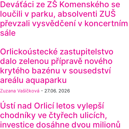
Deváťáci ze ZŠ Komenského se
loučili v parku, absolventi ZUŠ
převzali vysvědčení v koncertním
sále
Orlickoústecké zastupitelstvo
dalo zelenou přípravě nového
krytého bazénu v sousedství
areálu aquaparku
Zuzana Vašíčková
-
27.06. 2026
Ústí nad Orlicí letos vylepší
chodníky ve čtyřech ulicích,
investice dosáhne dvou milionů