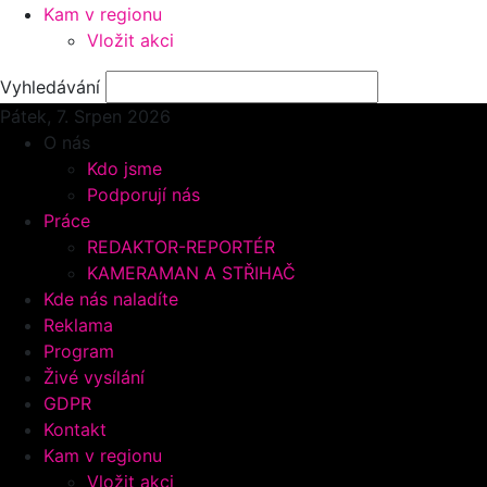
Kam v regionu
Vložit akci
Vyhledávání
Pátek, 7.
Srpen 2026
O nás
Kdo jsme
Podporují nás
Práce
REDAKTOR-REPORTÉR
KAMERAMAN A STŘIHAČ
Kde nás naladíte
Reklama
Program
Živé vysílání
GDPR
Kontakt
Kam v regionu
Vložit akci