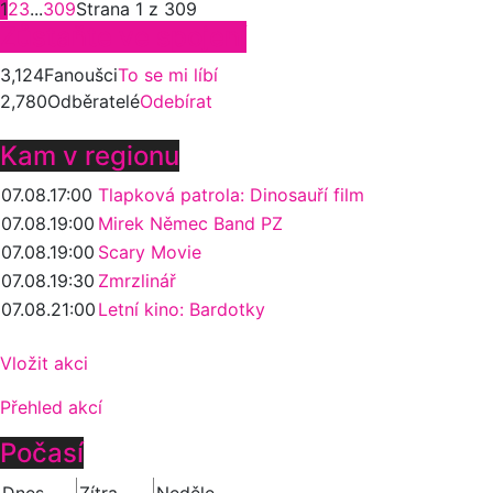
1
2
3
...
309
Strana 1 z 309
Zůstaňte ve spojení
3,124
Fanoušci
To se mi líbí
2,780
Odběratelé
Odebírat
Kam v regionu
07.08.
17:00
Tlapková patrola: Dinosauří film
07.08.
19:00
Mirek Němec Band PZ
07.08.
19:00
Scary Movie
07.08.
19:30
Zmrzlinář
07.08.
21:00
Letní kino: Bardotky
Vložit akci
Přehled akcí
Počasí