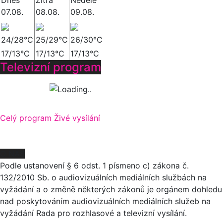
Dnes
Zítra
Neděle
07.08.
08.08.
09.08.
24/28°C
25/29°C
26/30°C
17/13°C
17/13°C
17/13°C
Televizní program
Celý program
Živé vysílání
O NÁS
Podle ustanovení § 6 odst. 1 písmeno c) zákona č.
132/2010 Sb. o audiovizuálních mediálních službách na
vyžádání a o změně některých zákonů je orgánem dohledu
nad poskytováním audiovizuálních mediálních služeb na
vyžádání Rada pro rozhlasové a televizní vysílání.