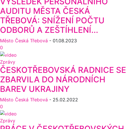
VÝSLEDEK PERSONÁLNÍHO
AUDITU MĚSTA ČESKÁ
TŘEBOVÁ: SNÍŽENÍ POČTU
ODBORŮ A ZEŠTÍHLENÍ...
Město Česká Třebová
-
01.08.2023
0
Zprávy
ČESKOTŘEBOVSKÁ RADNICE SE
ZBARVILA DO NÁRODNÍCH
BAREV UKRAJINY
Město Česká Třebová
-
25.02.2022
0
Zprávy
PRÁCE V ČESKOTŘEBOVSKÝCH