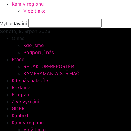
Kam v regionu
Vložit akci
Vyhledávání
Sobota, 8.
Srpen 2026
O nás
Kdo jsme
Podporují nás
Práce
REDAKTOR-REPORTÉR
KAMERAMAN A STŘIHAČ
Kde nás naladíte
Reklama
Program
Živé vysílání
GDPR
Kontakt
Kam v regionu
Vložit akci