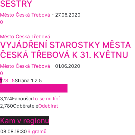
SESTRY
Město Česká Třebová
-
27.06.2020
0
Město Česká Třebová
VYJÁDŘENÍ STAROSTKY MĚSTA
ČESKÁ TŘEBOVÁ K 31. KVĚTNU
Město Česká Třebová
-
01.06.2020
0
1
2
3
...
5
Strana 1 z 5
Zůstaňte ve spojení
3,124
Fanoušci
To se mi líbí
2,780
Odběratelé
Odebírat
Kam v regionu
08.08.
19:30
6 gramů