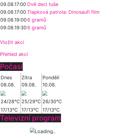
09.08.
17:00
Dvě deci tuše
09.08.
17:00
Tlapková patrola: Dinosauří film
09.08.
19:00
6 gramů
09.08.
19:30
6 gramů
Vložit akci
Přehled akcí
Počasí
Dnes
Zítra
Pondělí
08.08.
09.08.
10.08.
24/28°C
25/29°C
26/30°C
17/13°C
17/13°C
17/13°C
Televizní program