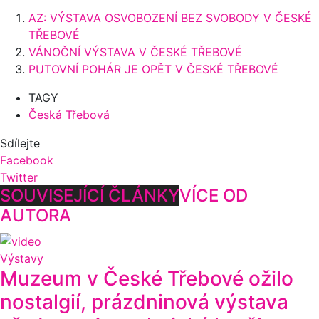
AZ: VÝSTAVA OSVOBOZENÍ BEZ SVOBODY V ČESKÉ
TŘEBOVÉ
VÁNOČNÍ VÝSTAVA V ČESKÉ TŘEBOVÉ
PUTOVNÍ POHÁR JE OPĚT V ČESKÉ TŘEBOVÉ
TAGY
Česká Třebová
Sdílejte
Facebook
Twitter
SOUVISEJÍCÍ ČLÁNKY
VÍCE OD
AUTORA
Výstavy
Muzeum v České Třebové ožilo
nostalgií, prázdninová výstava