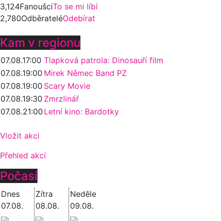
3,124
Fanoušci
To se mi líbí
2,780
Odběratelé
Odebírat
Kam v regionu
07.08.
17:00
Tlapková patrola: Dinosauří film
07.08.
19:00
Mirek Němec Band PZ
07.08.
19:00
Scary Movie
07.08.
19:30
Zmrzlinář
07.08.
21:00
Letní kino: Bardotky
Vložit akci
Přehled akcí
Počasí
Dnes
Zítra
Neděle
07.08.
08.08.
09.08.