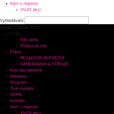
Kam v regionu
Vložit akci
Vyhledávání
Pátek, 7.
Srpen 2026
O nás
Kdo jsme
Podporují nás
Práce
REDAKTOR-REPORTÉR
KAMERAMAN A STŘIHAČ
Kde nás naladíte
Reklama
Program
Živé vysílání
GDPR
Kontakt
Kam v regionu
Vložit akci