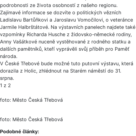
podrobnosti ze života osobností z našeho regionu.
Zajímavé informace se dozvíte o politických vězních
Ladislavu Bartůňkovi a Jaroslavu Vomočilovi, o veteránce
Jarmile Halbrštátové. Na výstavních panelech najdete také
vzpomínky Richarda Husche z židovsko-německé rodiny,
Anny Vašátkové nuceně vystěhované z rodného statku a
dalších pamětníků, kteří vyprávěli svůj příběh pro Paměť
národa.
V České Třebové bude možné tuto putovní výstavu, která
dorazila z Holic, zhlédnout na Starém náměstí do 31.
srpna.
1
z 2
foto: Město Česká Třebová
foto: Město Česká Třebová
Podobné články: