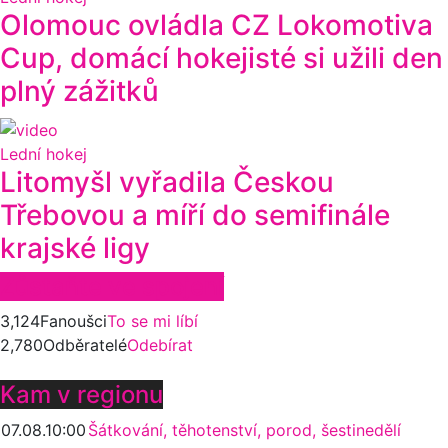
Olomouc ovládla CZ Lokomotiva
Cup, domácí hokejisté si užili den
plný zážitků
Lední hokej
Litomyšl vyřadila Českou
Třebovou a míří do semifinále
krajské ligy
Zůstaňte ve spojení
3,124
Fanoušci
To se mi líbí
2,780
Odběratelé
Odebírat
Kam v regionu
07.08.
10:00
Šátkování, těhotenství, porod, šestinedělí