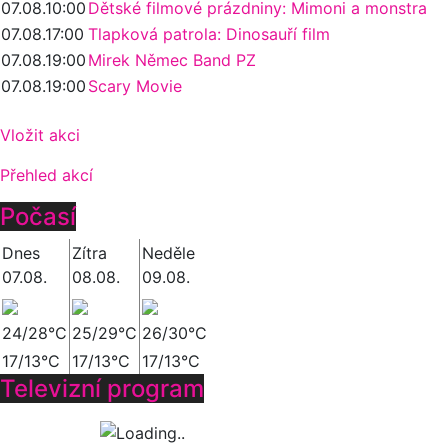
07.08.
10:00
Dětské filmové prázdniny: Mimoni a monstra
07.08.
17:00
Tlapková patrola: Dinosauří film
07.08.
19:00
Mirek Němec Band PZ
07.08.
19:00
Scary Movie
Vložit akci
Přehled akcí
Počasí
Dnes
Zítra
Neděle
07.08.
08.08.
09.08.
24/28°C
25/29°C
26/30°C
17/13°C
17/13°C
17/13°C
Televizní program