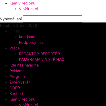
Kam v regionu
Vložit akci
Vyhledávání
Pátek, 7.
Srpen 2026
O nás
Kdo jsme
Podporují nás
Práce
REDAKTOR-REPORTÉR
KAMERAMAN A STŘIHAČ
Kde nás naladíte
Reklama
Program
Živé vysílání
GDPR
Kontakt
Kam v regionu
Vložit akci