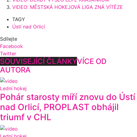
VIDEO: MĚSTSKÁ HOKEJOVÁ LIGA ZNÁ VÍTĚZE
TAGY
Ústí nad Orlicí
Sdílejte
Facebook
Twitter
SOUVISEJÍCÍ ČLÁNKY
VÍCE OD
AUTORA
Lední hokej
Pohár starosty míří znovu do Ústí
nad Orlicí, PROPLAST obhájil
triumf v CHL
Lední hokej