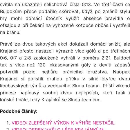
svítila na ukazateli nelichotivá čísla 0:13. Ve třetí části se
Buldokům přece podařilo skórovat, když po změně stylu
hry mohl domácí útočník využít absence pravidla o
ofsajdu a při čekání na vyhozené kotouče občas i vystřelil
na bránu.
Právě ze dvou takových akcí dokázali domácí snížit, ale
Krajánci přesto nasázeli výrazně více gólů a po třetinách
0:6, 0:7 a 2:8 zaslouženě vyhráli v poměru 2:21. Buldoci
tak s více než 120 inkasovanými góly z devíti zápasů
potvrdili pozici nejhůře bránícího družstva. Naopak
Krajánci si pojistili druhou příčku v silné čtyřce dvou
libchavských týmů a vedoucího Skala teamu. Příští víkend
přinese napínavý souboj dvou nejlepších, kteří hráli i
loňské finále, tedy Krajánků se Skala teamem.
Podobné články:
VIDEO: ZLEPŠENÝ VÝKON K VÝHŘE NESTAČIL
VIDEO: DERBY VYŠLO LÉPE KRAJÁNKŮM