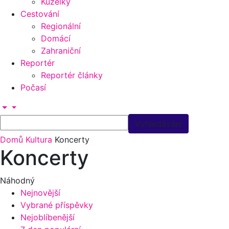
Kuželky
Cestování
Regionální
Domácí
Zahraniční
Reportér
Reportér články
Počasí
Domů
Kultura
Koncerty
Koncerty
Náhodný
Nejnovější
Vybrané příspěvky
Nejoblíbenější