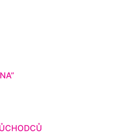
NA”
 DŮCHODCŮ