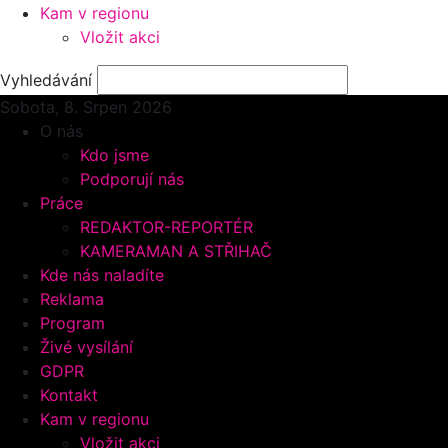
Kam v regionu
Vložit akci
Vyhledávání
Sobota, 8.
Srpen 2026
O nás
Kdo jsme
Podporují nás
Práce
REDAKTOR-REPORTÉR
KAMERAMAN A STŘIHAČ
Kde nás naladíte
Reklama
Program
Živé vysílání
GDPR
Kontakt
Kam v regionu
Vložit akci