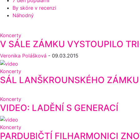
7 den populární
By skóre v recenzi
Náhodný
Koncerty
V SÁLE ZÁMKU VYSTOUPILO TRI
Veronika Polášková
-
09.03.2015
Koncerty
SÁL LANŠKROUNSKÉHO ZÁMKU H
Koncerty
VIDEO: LADĚNÍ S GENERACÍ
Koncerty
PARDUBIČTÍ FILHARMONICI Z