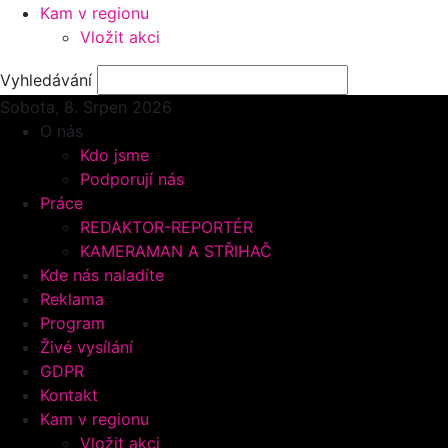
Kam v regionu
Vložit akci
Vyhledávání
Sobota, 8.
Srpen 2026
O nás
Kdo jsme
Podporují nás
Práce
REDAKTOR-REPORTÉR
KAMERAMAN A STŘIHAČ
Kde nás naladíte
Reklama
Program
Živé vysílání
GDPR
Kontakt
Kam v regionu
Vložit akci