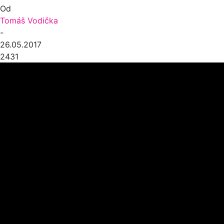
Od
Tomáš Vodička
-
26.05.2017
2431