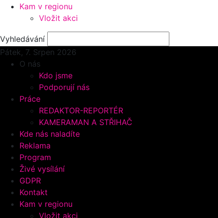
Kam v regionu
Vložit akci
Vyhledávání
Pátek, 7.
Srpen 2026
O nás
Kdo jsme
Podporují nás
Práce
REDAKTOR-REPORTÉR
KAMERAMAN A STŘIHAČ
Kde nás naladíte
Reklama
Program
Živé vysílání
GDPR
Kontakt
Kam v regionu
Vložit akci