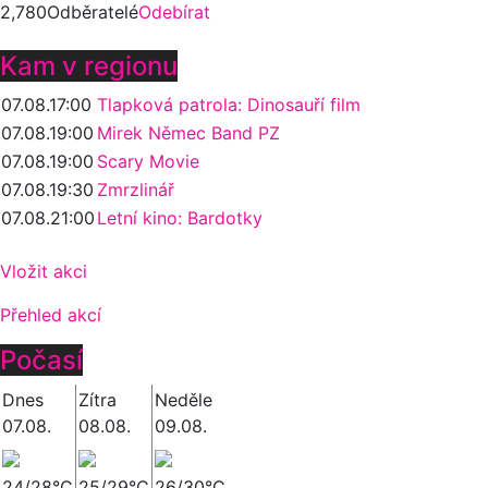
2,780
Odběratelé
Odebírat
Kam v regionu
07.08.
17:00
Tlapková patrola: Dinosauří film
07.08.
19:00
Mirek Němec Band PZ
07.08.
19:00
Scary Movie
07.08.
19:30
Zmrzlinář
07.08.
21:00
Letní kino: Bardotky
Vložit akci
Přehled akcí
Počasí
Dnes
Zítra
Neděle
07.08.
08.08.
09.08.
24/28°C
25/29°C
26/30°C