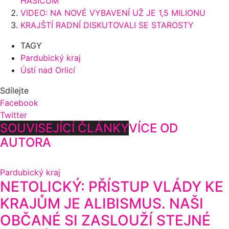
HASIČŮM
VIDEO: NA NOVÉ VYBAVENÍ UŽ JE 1,5 MILIONU
KRAJŠTÍ RADNÍ DISKUTOVALI SE STAROSTY
TAGY
Pardubický kraj
Ústí nad Orlicí
Sdílejte
Facebook
Twitter
SOUVISEJÍCÍ ČLÁNKY
VÍCE OD
AUTORA
Pardubický kraj
NETOLICKÝ: PŘÍSTUP VLÁDY KE
KRAJŮM JE ALIBISMUS. NAŠI
OBČANÉ SI ZASLOUŽÍ STEJNÉ