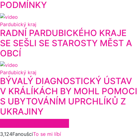
PODMÍNKY
Pardubický kraj
RADNÍ PARDUBICKÉHO KRAJE
SE SEŠLI SE STAROSTY MĚST A
OBCÍ
Pardubický kraj
BÝVALÝ DIAGNOSTICKÝ ÚSTAV
V KRÁLÍKÁCH BY MOHL POMOCI
S UBYTOVÁNÍM UPRCHLÍKŮ Z
UKRAJINY
Zůstaňte ve spojení
3,124
Fanoušci
To se mi líbí