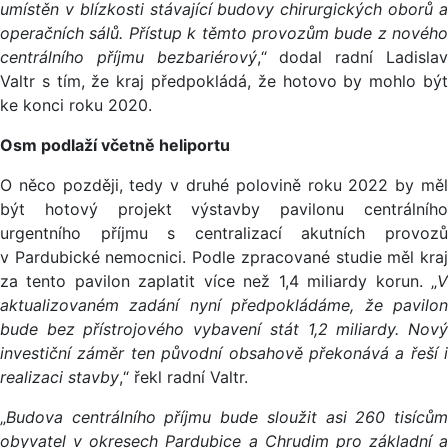
umístěn v blízkosti stávající budovy chirurgických oborů a
operačních sálů. Přístup k těmto provozům bude z nového
centrálního příjmu bezbariérový
,“ dodal radní Ladisla
Valtr s tím, že kraj předpokládá, že hotovo by mohlo být
ke konci roku 2020.
Osm podlaží včetně heliportu
O něco později, tedy v druhé polovině roku 2022 by měl
být hotový projekt výstavby pavilonu centrálního
urgentního příjmu s centralizací akutních provozů
v Pardubické nemocnici. Podle zpracované studie měl kraj
za tento pavilon zaplatit více než 1,4 miliardy korun. „
V
aktualizovaném zadání nyní předpokládáme, že pavilon
bude bez přístrojového vybavení stát 1,2 miliardy. Nový
investiční záměr ten původní obsahově překonává a řeší i
realizaci stavby
,“ řekl radní Valtr.
„
Budova centrálního příjmu bude sloužit asi 260 tisícům
obyvatel v okresech Pardubice a Chrudim pro základní a