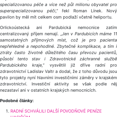
specializovanou péče a více než půl milionu obyvatel pro
superspecializovanou péči
,“ řekl Roman Línek. Nov
pavilon by měl mít celkem osm podlaží včetně heliportu.
Orlickoústecká ani Pardubická nemocnice zatím
centralizovaný příjem nemají. „
Jen v Pardubicích máme 1
samostatných příjmových míst, což je pro pacienta
nepřehledné a nepohodlné. Zbytečné komplikace, a tím i
ztráty často životně důležitého času převozu pacientů,
působí tento stav i Zdravotnické záchranné službě
Pardubického kraje,
“ vysvětlil již dříve radní pr
zdravotnictví Ladislav Valtr a dodal, že z toho důvodu jsou
tyto projekty nyní hlavními investičními záměry v krajském
zdravotnictví. Investiční aktivity se však podle něj
nezastaví ani v ostatních krajských nemocnicích.
Podobné články:
RADNÍ SCHVÁLILI DALŠÍ POVODŇOVÉ PENÍZE