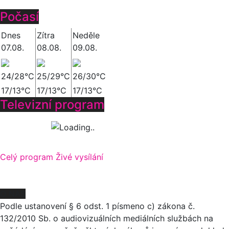
Počasí
Dnes
Zítra
Neděle
07.08.
08.08.
09.08.
24/28°C
25/29°C
26/30°C
17/13°C
17/13°C
17/13°C
Televizní program
Celý program
Živé vysílání
O NÁS
Podle ustanovení § 6 odst. 1 písmeno c) zákona č.
132/2010 Sb. o audiovizuálních mediálních službách na