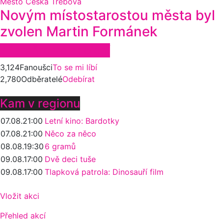
Město Česká Třebová
Novým místostarostou města byl
zvolen Martin Formánek
Zůstaňte ve spojení
3,124
Fanoušci
To se mi líbí
2,780
Odběratelé
Odebírat
Kam v regionu
07.08.
21:00
Letní kino: Bardotky
07.08.
21:00
Něco za něco
08.08.
19:30
6 gramů
09.08.
17:00
Dvě deci tuše
09.08.
17:00
Tlapková patrola: Dinosauří film
Vložit akci
Přehled akcí