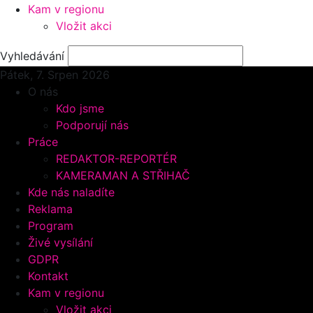
Kam v regionu
Vložit akci
Vyhledávání
Pátek, 7.
Srpen 2026
O nás
Kdo jsme
Podporují nás
Práce
REDAKTOR-REPORTÉR
KAMERAMAN A STŘIHAČ
Kde nás naladíte
Reklama
Program
Živé vysílání
GDPR
Kontakt
Kam v regionu
Vložit akci