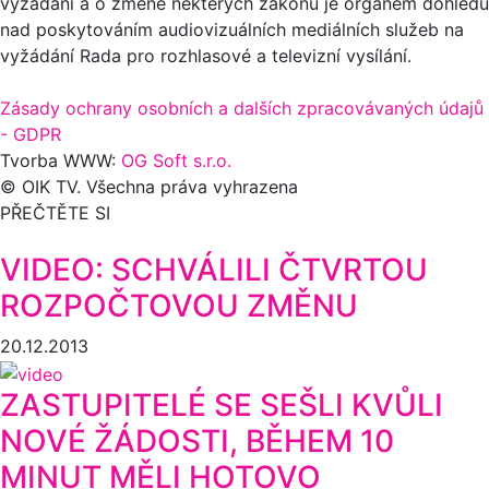
vyžádání a o změně některých zákonů je orgánem dohledu
nad poskytováním audiovizuálních mediálních služeb na
vyžádání Rada pro rozhlasové a televizní vysílání.
Zásady ochrany osobních a dalších zpracovávaných údajů
- GDPR
Tvorba WWW:
OG Soft s.r.o.
© OIK TV. Všechna práva vyhrazena
PŘEČTĚTE SI
VIDEO: SCHVÁLILI ČTVRTOU
ROZPOČTOVOU ZMĚNU
20.12.2013
ZASTUPITELÉ SE SEŠLI KVŮLI
NOVÉ ŽÁDOSTI, BĚHEM 10
MINUT MĚLI HOTOVO