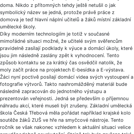
doma. Nikdo z přítomných tehdy ještě netušil o jak
symbolický název se jedná, protože právě práce z
domova je teď hlavní náplní učitelů a žáků místní základní
umělecké školy.
Díky moderním technologiím je totiž v současné
mimořádné situaci možné, že učitelé svým svěřencům
pravidelně zasílají podklady k výuce a domácí úkoly, které
jsou jim následně zaslány zpět k vyhodnocení. Tento
způsob kontaktu se za krátký čas osvědčil natolik, že
moly začít práce na projektech E-besídka a E-výstava.
Žáci nyní poctivě posílají domácí videa svých vystoupení a
fotografie výtvorů. Takto nashromážděný materiál bude
následně zapracován do jednotného výstupu a
prezentován veřejnosti. Jedná se především o příjemnou
náhradu akcí, které museli být zrušeny. Základní umělecká
škola Česká Třebová měla pořádat například krajské kolo
soutěže žáků ZUŠ ve hře na smyčcové nástroje. Tento
ročník se však nakonec vzhledem k aktuální situaci velice