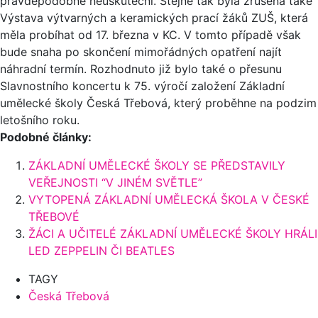
pravděpodobně neuskuteční. Stejně tak byla zrušena také
Výstava výtvarných a keramických prací žáků ZUŠ, která
měla probíhat od 17. března v KC. V tomto případě však
bude snaha po skončení mimořádných opatření najít
náhradní termín. Rozhodnuto již bylo také o přesunu
Slavnostního koncertu k 75. výročí založení Základní
umělecké školy Česká Třebová, který proběhne na podzim
letošního roku.
Podobné články:
ZÁKLADNÍ UMĚLECKÉ ŠKOLY SE PŘEDSTAVILY
VEŘEJNOSTI “V JINÉM SVĚTLE”
VYTOPENÁ ZÁKLADNÍ UMĚLECKÁ ŠKOLA V ČESKÉ
TŘEBOVÉ
ŽÁCI A UČITELÉ ZÁKLADNÍ UMĚLECKÉ ŠKOLY HRÁLI
LED ZEPPELIN ČI BEATLES
TAGY
Česká Třebová