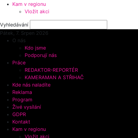
Kam v regionu
Vložit akci
Vyhledávání
Pátek, 7.
Srpen 2026
O nás
Kdo jsme
Podporují nás
Práce
REDAKTOR-REPORTÉR
KAMERAMAN A STŘIHAČ
Kde nás naladíte
Reklama
Program
Živé vysílání
GDPR
Kontakt
Kam v regionu
Vložit akci