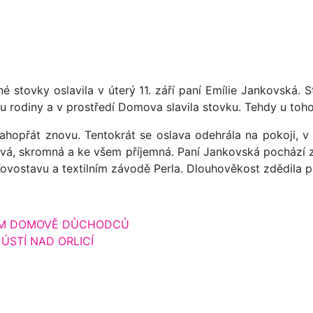
é stovky oslavila v úterý 11. září paní Emílie Jankovská.
uhu rodiny a v prostředí Domova slavila stovku. Tehdy u toh
lahopřát znovu. Tentokrát se oslava odehrála na pokoji, v
ěvavá, skromná a ke všem příjemná. Paní Jankovská pochází
Kovostavu a textilním závodě Perla. Dlouhověkost zdědila po
KÉM DOMOVĚ DŮCHODCŮ
ÚSTÍ NAD ORLICÍ