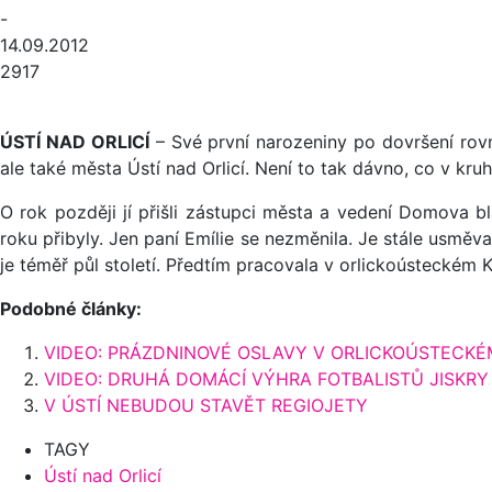
-
14.09.2012
2917
ÚSTÍ NAD ORLICÍ
– Své první narozeniny po dovršení rovn
ale také města Ústí nad Orlicí. Není to tak dávno, co v kr
O rok později jí přišli zástupci města a vedení Domova b
roku přibyly. Jen paní Emílie se nezměnila. Je stále usm
je téměř půl století. Předtím pracovala v orlickoústeckém 
Podobné články:
VIDEO: PRÁZDNINOVÉ OSLAVY V ORLICKOÚSTEC
VIDEO: DRUHÁ DOMÁCÍ VÝHRA FOTBALISTŮ JISKRY 
V ÚSTÍ NEBUDOU STAVĚT REGIOJETY
TAGY
Ústí nad Orlicí