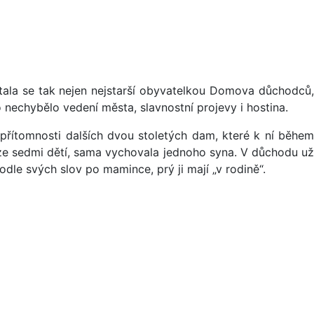
 Stala se tak nejen nejstarší obyvatelkou Domova důchodců
o nechybělo vedení města, slavnostní projevy i hostina.
 přítomnosti dalších dvou stoletých dam, které k ní během
 ze sedmi dětí, sama vychovala jednoho syna. V důchodu už
dle svých slov po mamince, prý ji mají „v rodině“.