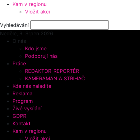
Kam v regionu
Vložit akci
Vyhledávání
Neděle, 9.
Srpen 2026
O nás
Kdo jsme
Podporují nás
Práce
REDAKTOR-REPORTÉR
KAMERAMAN A STŘIHAČ
Kde nás naladíte
Reklama
Program
Živé vysílání
GDPR
Kontakt
Kam v regionu
Vložit akci