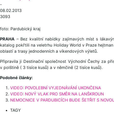
-
08.02.2013
3093
foto: Pardubický kraj
PRAHA
– Bez kvalitní nabídky zajímavých míst s lákavými
katalog pokřtili na veletrhu Holiday World v Praze hejtman 
oblastí a trasy jednodenních a víkendových výletů.
Připravila ji Destinační společnost Východní Čechy za při
v polštině ( 3 tisíce kusů) a v němčině (2 tisíce kusů).
Podobné články:
VIDEO: POVOLEBNÍ VYJEDNÁVÁNÍ UKONČENA
VIDEO: NOVÝ VLAK PRO SMĚR NA LANŠKROUN
NEMOCNICE V PARDUBICÍCH BUDE ŠETŘIT S NOV
TAGY