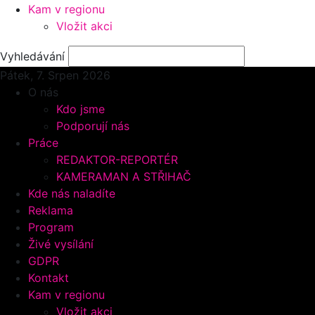
Kam v regionu
Vložit akci
Vyhledávání
Pátek, 7.
Srpen 2026
O nás
Kdo jsme
Podporují nás
Práce
REDAKTOR-REPORTÉR
KAMERAMAN A STŘIHAČ
Kde nás naladíte
Reklama
Program
Živé vysílání
GDPR
Kontakt
Kam v regionu
Vložit akci