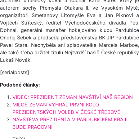
architekt umělecký kovář a sochař Karel Bureš, který je
autorem sochy Přemysla Otakara II. ve Vysokém Mýtě,
organizátoři Smetanovy Litomyšle Eva a Jan Piknovi a
Vojtěch Stříteský, ředitel Východočeského divadla Petr
Dohnal, generální manažer hokejového klubu Pardubice
Ondřej Šebek a předseda představenstva BK JIP Pardubice
Pavel Stara. Nechyběla ani spisovatelka Marcela Marboe,
ale také třeba držitel titulu Nejtvrdší hasič České republiky
Lukáš Novák.
[serialposts]
Podobné články:
VIDEO: PREZIDENT ZEMAN NAVŠTÍVÍ NÁŠ REGION
MILOŠ ZEMAN VYHRÁL PRVNÍ KOLO
PREZIDENTSKÝCH VOLEB V ČESKÉ TŘEBOVÉ
NÁVŠTĚVA PREZIDENTA V PARDUBICKÉM KRAJI
BUDE PRACOVNÍ