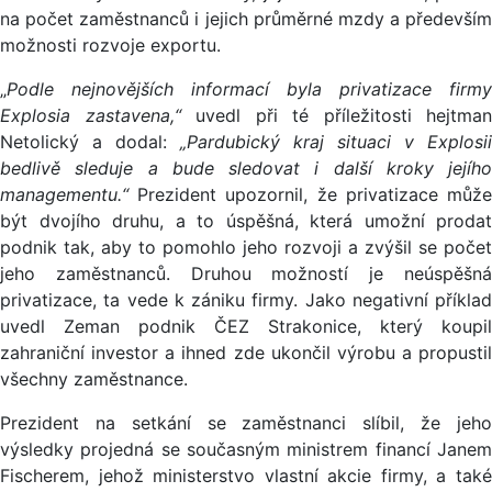
na počet zaměstnanců i jejich průměrné mzdy a především
možnosti rozvoje exportu.
„
Podle nejnovějších informací byla privatizace firmy
Explosia zastavena,“
uvedl při té příležitosti hejtman
Netolický a dodal:
„Pardubický kraj situaci v Explosii
bedlivě sleduje a bude sledovat i další kroky jejího
managementu.“
Prezident upozornil, že privatizace můž
být dvojího druhu, a to úspěšná, která umožní prodat
podnik tak, aby to pomohlo jeho rozvoji a zvýšil se počet
jeho zaměstnanců. Druhou možností je neúspěšná
privatizace, ta vede k zániku firmy. Jako negativní příklad
uvedl Zeman podnik ČEZ Strakonice, který koupil
zahraniční investor a ihned zde ukončil výrobu a propustil
všechny zaměstnance.
Prezident na setkání se zaměstnanci slíbil, že jeho
výsledky projedná se současným ministrem financí Janem
Fischerem, jehož ministerstvo vlastní akcie firmy, a také