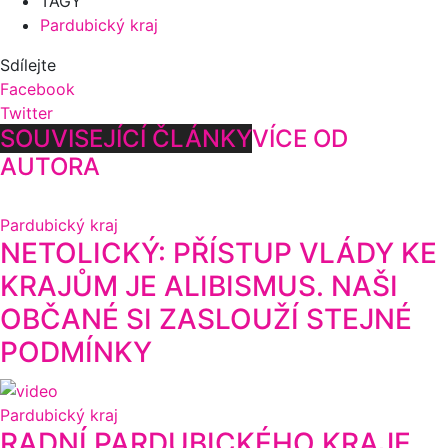
TAGY
Pardubický kraj
Sdílejte
Facebook
Twitter
SOUVISEJÍCÍ ČLÁNKY
VÍCE OD
AUTORA
Pardubický kraj
NETOLICKÝ: PŘÍSTUP VLÁDY KE
KRAJŮM JE ALIBISMUS. NAŠI
OBČANÉ SI ZASLOUŽÍ STEJNÉ
PODMÍNKY
Pardubický kraj
RADNÍ PARDUBICKÉHO KRAJE