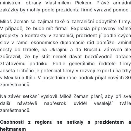
ministrem obrany Vlastimilem Pickem. Právě armádní
zakázky by mohly podle prezidenta firmě výrazně pomoci.
Miloš Zeman se zajímal také o zahraniční odbytiště firmy.
V případě, že bude mít firma Explosia připraveny reálné
projekty a kontrakty v zahraničí, prezident jí podle svých
slov v rámci ekonomické diplomacie rád pomůže. Zmínil
cesty do Izraele, na Ukrajinu a do Bruselu. Zároveň ale
zdůraznil, že by stát neměl dávat bezdůvodně dotace
ztrátovému podniku. Podle generálního ředitele firmy
Josefa Tichého je potenciál firmy v rozvoji exportu na trhy
v Mexiku a Itálii. V posledním roce podnik přijal nových 30
zaměstnanců.
Na závěr setkání vyslovil Miloš Zeman přání, aby při své
další návštěvě napřesrok uviděl veselejší tváře
zaměstnanců.
Osobnosti z regionu se setkaly s prezidentem a
hejtmanem