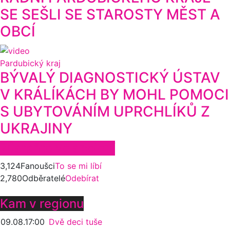
SE SEŠLI SE STAROSTY MĚST A
OBCÍ
Pardubický kraj
BÝVALÝ DIAGNOSTICKÝ ÚSTAV
V KRÁLÍKÁCH BY MOHL POMOCI
S UBYTOVÁNÍM UPRCHLÍKŮ Z
UKRAJINY
Zůstaňte ve spojení
3,124
Fanoušci
To se mi líbí
2,780
Odběratelé
Odebírat
Kam v regionu
09.08.
17:00
Dvě deci tuše