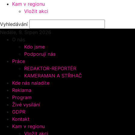
Kam v regionu
Vložit akci
Vyhledávání
Neděle, 9.
Srpen 2026
O nás
Kdo jsme
Podporují nás
Práce
REDAKTOR-REPORTÉR
KAMERAMAN A STŘIHAČ
Kde nás naladíte
Reklama
Program
Živé vysílání
GDPR
Kontakt
Kam v regionu
Vložit akci