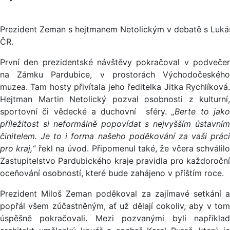
Prezident Zeman s hejtmanem Netolickým v debatě s Luk
ČR.
První den prezidentské návštěvy pokračoval v podvečer
na Zámku Pardubice, v prostorách Východočeského
muzea. Tam hosty přivítala jeho ředitelka Jitka Rychlíková.
Hejtman Martin Netolický pozval osobnosti z kulturní,
sportovní či vědecké a duchovní sféry.
„Berte to jak
příležitost si neformálně popovídat s nejvyšším ústavním
činitelem. Je to i forma našeho poděkování za vaši práci
pro kraj,“
řekl na úvod. Připomenul také, že včera schválil
Zastupitelstvo Pardubického kraje pravidla pro každoroční
oceňování osobností, které bude zahájeno v příštím roce.
Prezident Miloš Zeman poděkoval za zajímavé setkání a
popřál všem zúčastněným, ať už dělají cokoliv, aby v tom
úspěšně pokračovali. Mezi pozvanými byli například