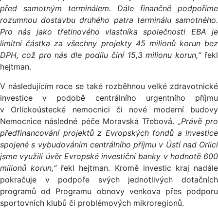
před samotným terminálem. Dále finančně podpoříme
rozumnou dostavbu druhého patra terminálu samotného.
Pro nás jako třetinového vlastníka společnosti EBA je
limitní částka za všechny projekty 45 milionů korun bez
DPH, což pro nás dle podílu činí 15,3 milionu korun,“
řek
hejtman.
V následujícím roce se také rozběhnou velké zdravotnické
investice v podobě centrálního urgentního příjmu
v Orlickoústecké nemocnici či nové moderní budovy
Nemocnice následné péče Moravská Třebová.
„Právě pr
předfinancování projektů z Evropských fondů a investice
spojené s vybudováním centrálního příjmu v Ústí nad Orlicí
jsme využili úvěr Evropské investiční banky v hodnotě 600
milionů korun,“
řekl hejtman. Kromě investic kraj nadál
pokračuje v podpoře svých jednotlivých dotačních
programů od Programu obnovy venkova přes podporu
sportovních klubů či problémových mikroregionů.