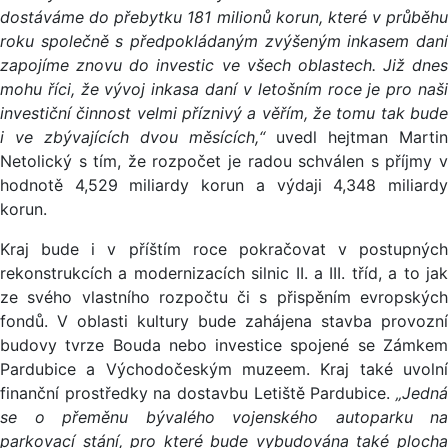
dostáváme do přebytku 181 milionů korun, které v průběhu
roku společně s předpokládaným zvýšeným inkasem daní
zapojíme znovu do investic ve všech oblastech. Již dnes
mohu říci, že vývoj inkasa daní v letošním roce je pro naši
investiční činnost velmi příznivý a věřím, že tomu tak bude
i ve zbývajících dvou měsících,“
uvedl hejtman Martin
Netolický s tím, že rozpočet je radou schválen s příjmy v
hodnotě 4,529 miliardy korun a výdaji 4,348 miliardy
korun.
Kraj bude i v příštím roce pokračovat v postupných
rekonstrukcích a modernizacích silnic II. a III. tříd, a to jak
ze svého vlastního rozpočtu či s přispěním evropských
fondů. V oblasti kultury bude zahájena stavba provozní
budovy tvrze Bouda nebo investice spojené se Zámkem
Pardubice a Východočeským muzeem. Kraj také uvolní
finanční prostředky na dostavbu Letiště Pardubice.
„Jedná
se o přeměnu bývalého vojenského autoparku na
parkovací stání, pro které bude vybudována také plocha