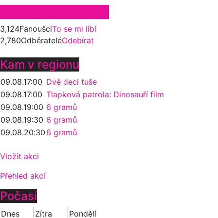
Zůstaňte ve spojení
3,124
Fanoušci
To se mi líbí
2,780
Odběratelé
Odebírat
Kam v regionu
09.08.
17:00
Dvě deci tuše
09.08.
17:00
Tlapková patrola: Dinosauří film
09.08.
19:00
6 gramů
09.08.
19:30
6 gramů
09.08.
20:30
6 gramů
Vložit akci
Přehled akcí
Počasí
Dnes
Zítra
Pondělí