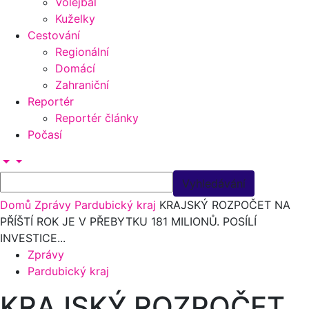
Volejbal
Kuželky
Cestování
Regionální
Domácí
Zahraniční
Reportér
Reportér články
Počasí
Domů
Zprávy
Pardubický kraj
KRAJSKÝ ROZPOČET NA
PŘÍŠTÍ ROK JE V PŘEBYTKU 181 MILIONŮ. POSÍLÍ
INVESTICE...
Zprávy
Pardubický kraj
KRAJSKÝ ROZPOČET