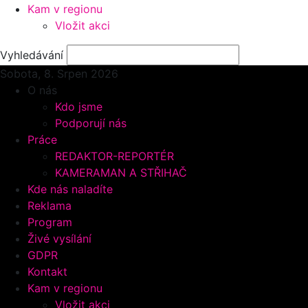
Kam v regionu
Vložit akci
Vyhledávání
Sobota, 8.
Srpen 2026
O nás
Kdo jsme
Podporují nás
Práce
REDAKTOR-REPORTÉR
KAMERAMAN A STŘIHAČ
Kde nás naladíte
Reklama
Program
Živé vysílání
GDPR
Kontakt
Kam v regionu
Vložit akci