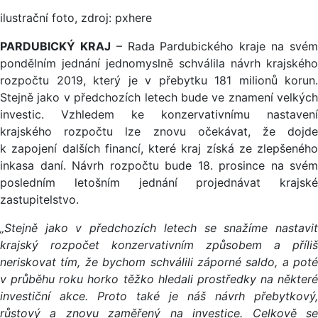
ilustrační foto, zdroj: pxhere
PARDUBICKÝ KRAJ
– Rada Pardubického kraje na své
pondělním jednání jednomyslně schválila návrh krajského
rozpočtu 2019, který je v přebytku 181 milionů korun.
Stejně jako v předchozích letech bude ve znamení velkých
investic. Vzhledem ke konzervativnímu nastavení
krajského rozpočtu lze znovu očekávat, že dojde
k zapojení dalších financí, které kraj získá ze zlepšeného
inkasa daní. Návrh rozpočtu bude 18. prosince na svém
posledním letošním jednání projednávat krajské
zastupitelstvo.
„Stejně jako v předchozích letech se snažíme nastavit
krajský rozpočet konzervativním způsobem a příliš
neriskovat tím, že bychom schválili záporné saldo, a poté
v průběhu roku horko těžko hledali prostředky na některé
investiční akce. Proto také je náš návrh přebytkový,
růstový a znovu zaměřený na investice. Celkově se