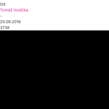
Od
Tomáš Vodička
-
20.09.2016
3738