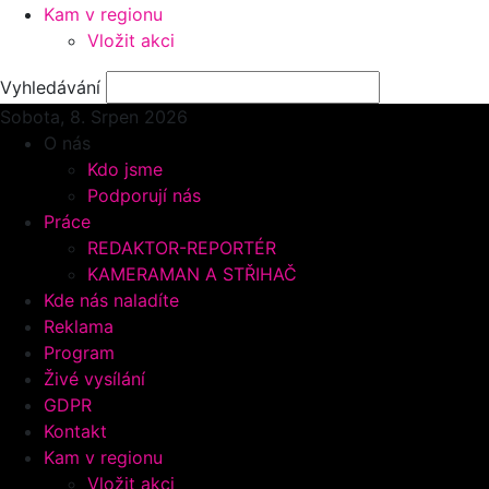
Kam v regionu
Vložit akci
Vyhledávání
Sobota, 8.
Srpen 2026
O nás
Kdo jsme
Podporují nás
Práce
REDAKTOR-REPORTÉR
KAMERAMAN A STŘIHAČ
Kde nás naladíte
Reklama
Program
Živé vysílání
GDPR
Kontakt
Kam v regionu
Vložit akci