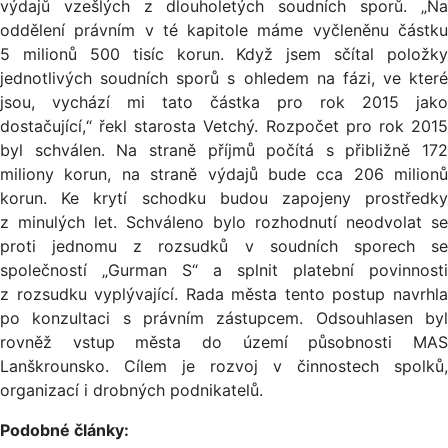
výdajů vzešlých z dlouholetých soudních sporů. „Na
oddělení právním v té kapitole máme vyčleněnu částku
5 milionů 500 tisíc korun. Když jsem sčítal položky
jednotlivých soudních sporů s ohledem na fázi, ve které
jsou, vychází mi tato částka pro rok 2015 jako
dostačující,“ řekl starosta Vetchý. Rozpočet pro rok 2015
byl schválen. Na straně příjmů počítá s přibližně 172
miliony korun, na straně výdajů bude cca 206 milionů
korun. Ke krytí schodku budou zapojeny prostředky
z minulých let. Schváleno bylo rozhodnutí neodvolat se
proti jednomu z rozsudků v soudních sporech se
společností „Gurman S“ a splnit platební povinnosti
z rozsudku vyplývající. Rada města tento postup navrhla
po konzultaci s právním zástupcem. Odsouhlasen byl
rovněž vstup města do území působnosti MAS
Lanškrounsko. Cílem je rozvoj v činnostech spolků,
organizací i drobných podnikatelů.
Podobné články: