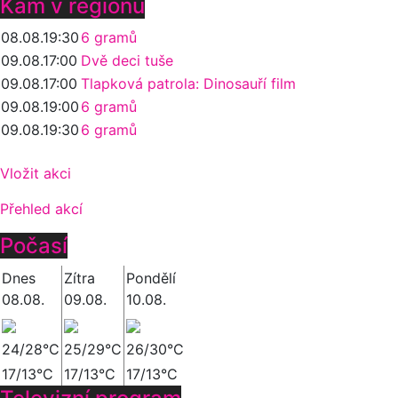
Kam v regionu
08.08.
19:30
6 gramů
09.08.
17:00
Dvě deci tuše
09.08.
17:00
Tlapková patrola: Dinosauří film
09.08.
19:00
6 gramů
09.08.
19:30
6 gramů
Vložit akci
Přehled akcí
Počasí
Dnes
Zítra
Pondělí
08.08.
09.08.
10.08.
24/28°C
25/29°C
26/30°C
17/13°C
17/13°C
17/13°C