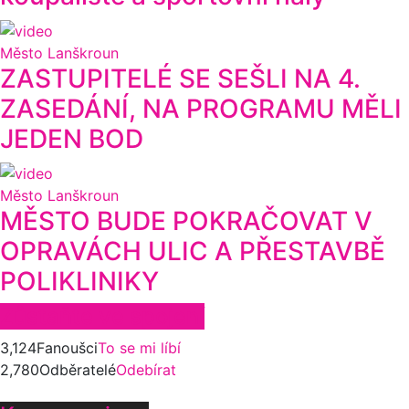
Město Lanškroun
ZASTUPITELÉ SE SEŠLI NA 4.
ZASEDÁNÍ, NA PROGRAMU MĚLI
JEDEN BOD
Město Lanškroun
MĚSTO BUDE POKRAČOVAT V
OPRAVÁCH ULIC A PŘESTAVBĚ
POLIKLINIKY
Zůstaňte ve spojení
3,124
Fanoušci
To se mi líbí
2,780
Odběratelé
Odebírat