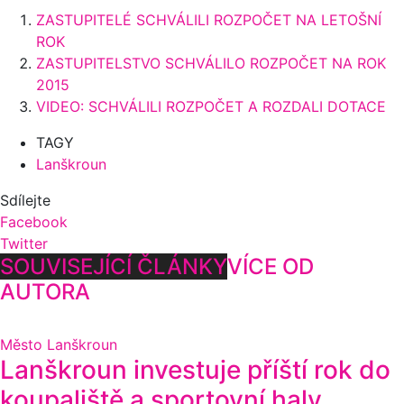
ZASTUPITELÉ SCHVÁLILI ROZPOČET NA LETOŠNÍ
ROK
ZASTUPITELSTVO SCHVÁLILO ROZPOČET NA ROK
2015
VIDEO: SCHVÁLILI ROZPOČET A ROZDALI DOTACE
TAGY
Lanškroun
Sdílejte
Facebook
Twitter
SOUVISEJÍCÍ ČLÁNKY
VÍCE OD
AUTORA
Město Lanškroun
Lanškroun investuje příští rok do
koupaliště a sportovní haly