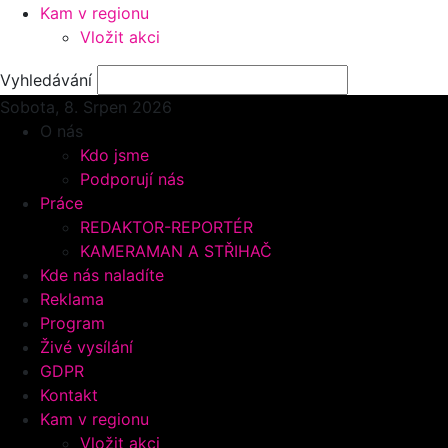
Kam v regionu
Vložit akci
Vyhledávání
Sobota, 8.
Srpen 2026
O nás
Kdo jsme
Podporují nás
Práce
REDAKTOR-REPORTÉR
KAMERAMAN A STŘIHAČ
Kde nás naladíte
Reklama
Program
Živé vysílání
GDPR
Kontakt
Kam v regionu
Vložit akci