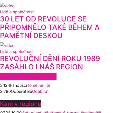
Lidé a společnost
30 LET OD REVOLUCE SE
PŘIPOMNĚLO TAKÉ BĚHEM A
PAMĚTNÍ DESKOU
Lidé a společnost
REVOLUČNÍ DĚNÍ ROKU 1989
ZASÁHLO I NÁŠ REGION
Zůstaňte ve spojení
3,124
Fanoušci
To se mi líbí
2,780
Odběratelé
Odebírat
Kam v regionu
07.08.
10:00
Šátkování, těhotenství, porod, šestinedělí