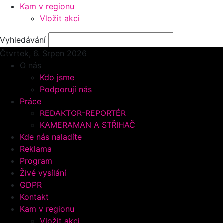
Kam v regionu
Vložit akci
Vyhledávání
Čtvrtek, 6.
Srpen 2026
O nás
Kdo jsme
Podporují nás
Práce
REDAKTOR-REPORTÉR
KAMERAMAN A STŘIHAČ
Kde nás naladíte
Reklama
Program
Živé vysílání
GDPR
Kontakt
Kam v regionu
Vložit akci