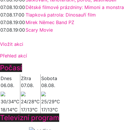
07.08.
10:00
Dětské filmové prázdniny: Mimoni a monstra
07.08.
17:00
Tlapková patrola: Dinosauří film
07.08.
19:00
Mirek Němec Band PZ
07.08.
19:00
Scary Movie
Vložit akci
Přehled akcí
Počasí
Dnes
Zítra
Sobota
06.08.
07.08.
08.08.
30/34°C
24/28°C
25/29°C
18/14°C
17/13°C
17/13°C
Televizní program