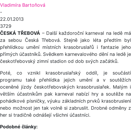
Vladimíra Bartoňová
-
22.01.2013
3729
ČESKÁ TŘEBOVÁ
– Další každoroční karneval na ledě má
za sebou Česká Třebová. Stejně jako léta předtím byl
přehlídkou umění místních krasobruslařů i fantazie jeho
přímých účastníků. Svědkem karnevalového dění na ledě je
českotřebovský zimní stadion od dob svých začátků.
Poté, co vznikl krasobruslařský oddíl, je součástí
programu také přehlídka jejich umění a v soutěžích
oceněné jízdy českotřebovských krasobruslařek. Malým i
větším účastníkům pak karneval nabízí hry a soutěže na
pohádkové písničky, výuku základních prvků krasobruslení
nebo možnost jen tak volně si zabruslit. Drobné odměny z
her si tradičně odnášejí všichni účastníci.
Podobné články: