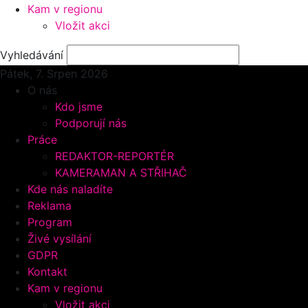
Kam v regionu
Vložit akci
Vyhledávání
Pátek, 7.
Srpen 2026
O nás
Kdo jsme
Podporují nás
Práce
REDAKTOR-REPORTÉR
KAMERAMAN A STŘIHAČ
Kde nás naladíte
Reklama
Program
Živé vysílání
GDPR
Kontakt
Kam v regionu
Vložit akci