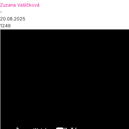
Zuzana Vašíčková
-
20.08.2025
1249