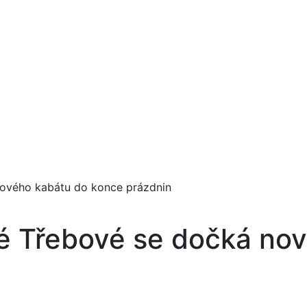
nového kabátu do konce prázdnin
ké Třebové se dočká no