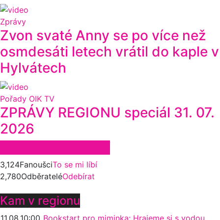
Zprávy
Zvon svaté Anny se po více než
osmdesáti letech vrátil do kaple v
Hylvátech
Pořady OIK TV
ZPRÁVY REGIONU speciál 31. 07.
2026
Zůstaňte ve spojení
3,124
Fanoušci
To se mi líbí
2,780
Odběratelé
Odebírat
Kam v regionu
11.08.
10:00
Bookstart pro miminka: Hrajeme si s vodou