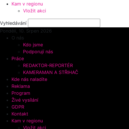
Kam v regionu
Vložit akci
Vyhledávání
Pondělí, 10.
Srpen 2026
O nás
Kdo jsme
Podporují nás
Práce
REDAKTOR-REPORTÉR
KAMERAMAN A STŘIHAČ
Kde nás naladíte
Reklama
Program
Živé vysílání
GDPR
Kontakt
Kam v regionu
Vložit akci