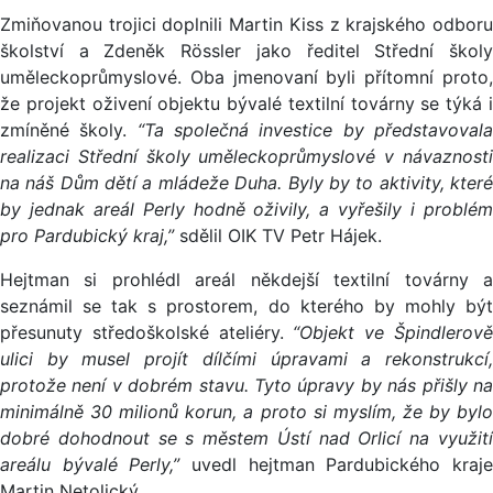
Zmiňovanou trojici doplnili Martin Kiss z krajského odboru
školství a Zdeněk Rössler jako ředitel Střední školy
uměleckoprůmyslové. Oba jmenovaní byli přítomní proto,
že projekt oživení objektu bývalé textilní továrny se týká i
zmíněné školy.
“Ta společná investice by představoval
realizaci Střední školy uměleckoprůmyslové v návaznosti
na náš Dům dětí a mládeže Duha. Byly by to aktivity, které
by jednak areál Perly hodně oživily, a vyřešily i problém
pro Pardubický kraj,”
sdělil OIK TV Petr Hájek.
Hejtman si prohlédl areál někdejší textilní továrny a
seznámil se tak s prostorem, do kterého by mohly být
přesunuty středoškolské ateliéry.
“Objekt ve Špindlerov
ulici by musel projít dílčími úpravami a rekonstrukcí,
protože není v dobrém stavu. Tyto úpravy by nás přišly na
minimálně 30 milionů korun, a proto si myslím, že by bylo
dobré dohodnout se s městem Ústí nad Orlicí na využití
areálu bývalé Perly,”
uvedl hejtman Pardubického kraj
Martin Netolický.