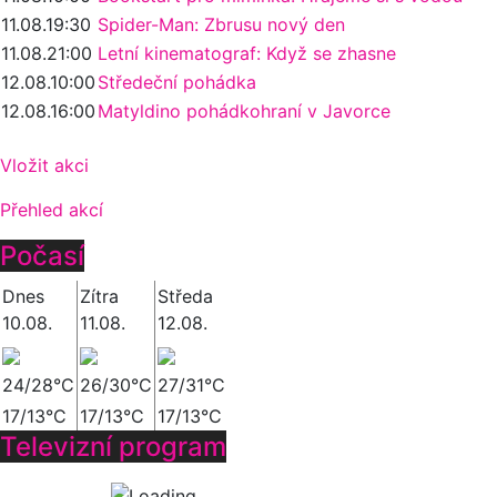
11.08.
19:30
Spider-Man: Zbrusu nový den
11.08.
21:00
Letní kinematograf: Když se zhasne
12.08.
10:00
Středeční pohádka
12.08.
16:00
Matyldino pohádkohraní v Javorce
Vložit akci
Přehled akcí
Počasí
Dnes
Zítra
Středa
10.08.
11.08.
12.08.
24/28°C
26/30°C
27/31°C
17/13°C
17/13°C
17/13°C
Televizní program