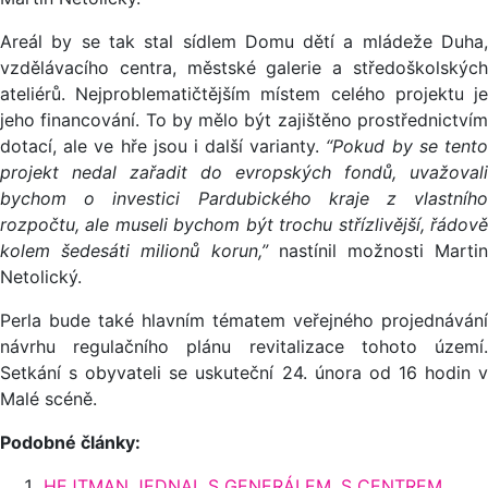
Areál by se tak stal sídlem Domu dětí a mládeže Duha,
vzdělávacího centra, městské galerie a středoškolských
ateliérů. Nejproblematičtějším místem celého projektu je
jeho financování. To by mělo být zajištěno prostřednictvím
dotací, ale ve hře jsou i další varianty.
“Pokud by se tent
projekt nedal zařadit do evropských fondů, uvažovali
bychom o investici Pardubického kraje z vlastního
rozpočtu, ale museli bychom být trochu střízlivější, řádově
kolem šedesáti milionů korun,”
nastínil možnosti Martin
Netolický.
Perla bude také hlavním tématem veřejného projednávání
návrhu regulačního plánu revitalizace tohoto území.
Setkání s obyvateli se uskuteční 24. února od 16 hodin v
Malé scéně.
Podobné články:
HEJTMAN JEDNAL S GENERÁLEM, S CENTREM