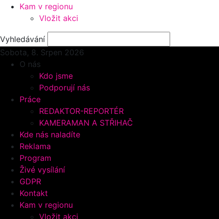
Kam v regionu
Vložit akci
Vyhledávání
Sobota, 8.
Srpen 2026
O nás
Kdo jsme
Podporují nás
Práce
REDAKTOR-REPORTÉR
KAMERAMAN A STŘIHAČ
Kde nás naladíte
Reklama
Program
Živé vysílání
GDPR
Kontakt
Kam v regionu
Vložit akci