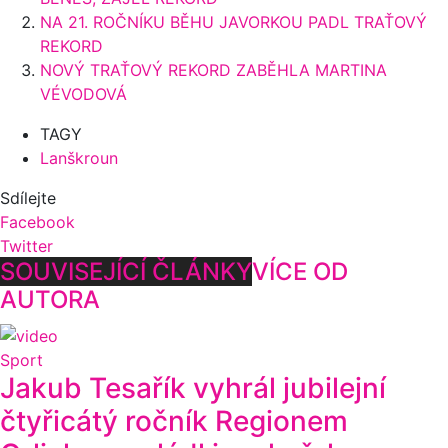
NA 21. ROČNÍKU BĚHU JAVORKOU PADL TRAŤOVÝ
REKORD
NOVÝ TRAŤOVÝ REKORD ZABĚHLA MARTINA
VÉVODOVÁ
TAGY
Lanškroun
Sdílejte
Facebook
Twitter
SOUVISEJÍCÍ ČLÁNKY
VÍCE OD
AUTORA
Sport
Jakub Tesařík vyhrál jubilejní
čtyřicátý ročník Regionem