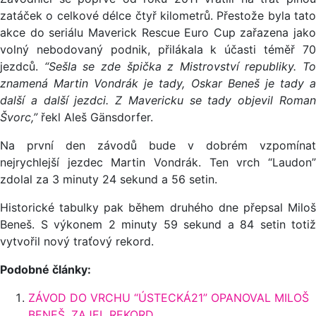
zatáček o celkové délce čtyř kilometrů. Přestože byla tato
akce do seriálu Maverick Rescue Euro Cup zařazena jako
volný nebodovaný podnik, přilákala k účasti téměř 70
jezdců.
“Sešla se zde špička z Mistrovství republiky. To
znamená Martin Vondrák je tady, Oskar Beneš je tady a
další a další jezdci. Z Mavericku se tady objevil Roman
Švorc,”
řekl Aleš Gänsdorfer.
Na první den závodů bude v dobrém vzpomínat
nejrychlejší jezdec Martin Vondrák. Ten vrch “Laudon”
zdolal za 3 minuty 24 sekund a 56 setin.
Historické tabulky pak během druhého dne přepsal Miloš
Beneš. S výkonem 2 minuty 59 sekund a 84 setin totiž
vytvořil nový traťový rekord.
Podobné články:
ZÁVOD DO VRCHU “ÚSTECKÁ21” OPANOVAL MILOŠ
BENEŠ, ZAJEL REKORD