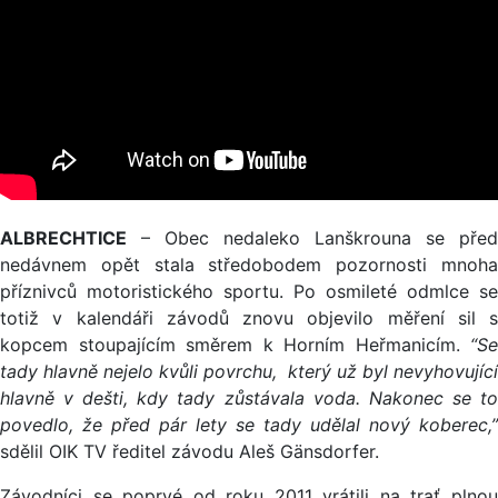
ALBRECHTICE
– Obec nedaleko Lanškrouna se před
nedávnem opět stala středobodem pozornosti mnoha
příznivců motoristického sportu. Po osmileté odmlce se
totiž v kalendáři závodů znovu objevilo měření sil s
kopcem stoupajícím směrem k Horním Heřmanicím.
“Se
tady hlavně nejelo kvůli povrchu, který už byl nevyhovující
hlavně v dešti, kdy tady zůstávala voda. Nakonec se to
povedlo, že před pár lety se tady udělal nový koberec,”
sdělil OIK TV ředitel závodu Aleš Gänsdorfer.
Závodníci se poprvé od roku 2011 vrátili na trať plnou