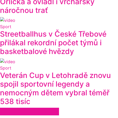
Orlicka a ovládl i vrchařsky
náročnou trať
Sport
Streetballhus v České Třebové
přilákal rekordní počet týmů i
basketbalové hvězdy
Sport
Veterán Cup v Letohradě znovu
spojil sportovní legendy a
nemocným dětem vybral téměř
538 tisíc
Zůstaňte ve spojení