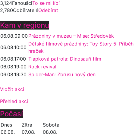
3,124
Fanoušci
To se mi líbí
2,780
Odběratelé
Odebírat
Kam v regionu
06.08.
09:00
Prázdniny v muzeu – Mise: Středověk
Dětské filmové prázdniny: Toy Story 5: Příběh
06.08.
10:00
hraček
06.08.
17:00
Tlapková patrola: Dinosauří film
06.08.
19:00
Rock revival
06.08.
19:30
Spider-Man: Zbrusu nový den
Vložit akci
Přehled akcí
Počasí
Dnes
Zítra
Sobota
06.08.
07.08.
08.08.