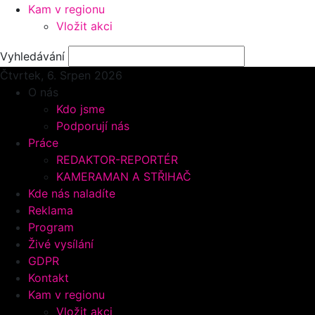
Kam v regionu
Vložit akci
Vyhledávání
Čtvrtek, 6.
Srpen 2026
O nás
Kdo jsme
Podporují nás
Práce
REDAKTOR-REPORTÉR
KAMERAMAN A STŘIHAČ
Kde nás naladíte
Reklama
Program
Živé vysílání
GDPR
Kontakt
Kam v regionu
Vložit akci