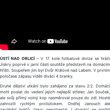
ÚSTÍ NAD ORLICÍ
– V 17. kole fotbalové divize se hráč
Jiskry poprvé v jarní části soutěže představili na domácím
hřišti. Soupeřem jim byl Dvůr Králové nad Labem. V prvním
poločase zápasu viděli diváci 4 branky.
Druhé dějství utkání bylo zahájeno za stavu 2:2. Domácí
mohl poslat do vedení jejich nejlepší střelec Jan Souček,
ale svůj přímý volný kop nasměroval pouze do zdi. Hosté
zahrozili rychlým protiútokem. Ondřej Janouch ale
zaváhání hráčů Jiskry nepotrestal. I domácí se snažili