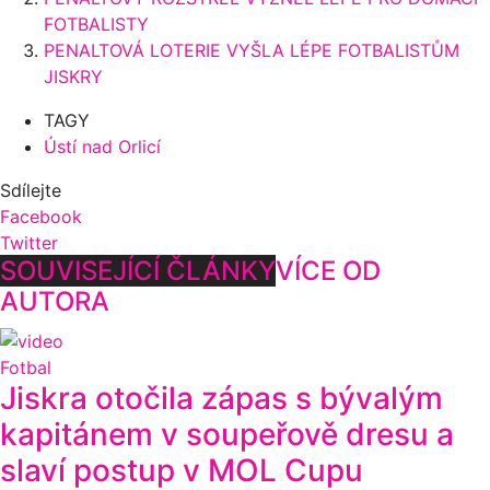
FOTBALISTY
PENALTOVÁ LOTERIE VYŠLA LÉPE FOTBALISTŮM
JISKRY
TAGY
Ústí nad Orlicí
Sdílejte
Facebook
Twitter
SOUVISEJÍCÍ ČLÁNKY
VÍCE OD
AUTORA
Fotbal
Jiskra otočila zápas s bývalým
kapitánem v soupeřově dresu a
slaví postup v MOL Cupu