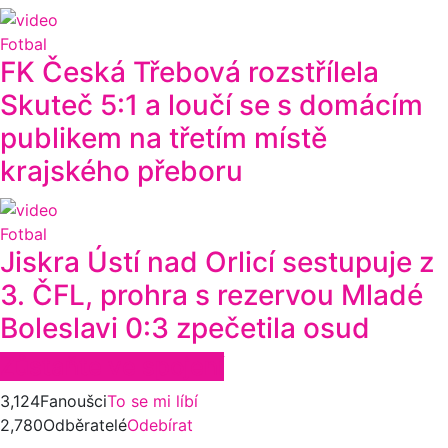
Fotbal
FK Česká Třebová rozstřílela
Skuteč 5:1 a loučí se s domácím
publikem na třetím místě
krajského přeboru
Fotbal
Jiskra Ústí nad Orlicí sestupuje z
3. ČFL, prohra s rezervou Mladé
Boleslavi 0:3 zpečetila osud
Zůstaňte ve spojení
3,124
Fanoušci
To se mi líbí
2,780
Odběratelé
Odebírat