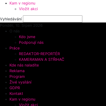
Kam v regionu
Vložit akci
Vyhledávání
Pondělí, 10.
Srpen 2026
O nás
Kdo jsme
Podporují nás
Práce
REDAKTOR-REPORTÉR
KAMERAMAN A STŘIHAČ
Kde nás naladíte
Reklama
Program
Živé vysílání
GDPR
Kontakt
Kam v regionu
Vložit akci