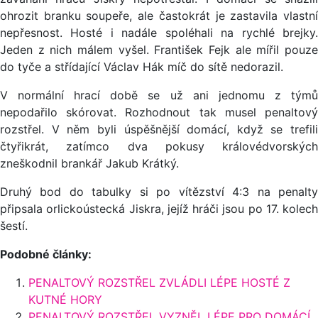
ohrozit branku soupeře, ale častokrát je zastavila vlastní
nepřesnost. Hosté i nadále spoléhali na rychlé brejky.
Jeden z nich málem vyšel. František Fejk ale mířil pouze
do tyče a střídající Václav Hák míč do sítě nedorazil.
V normální hrací době se už ani jednomu z týmů
nepodařilo skórovat. Rozhodnout tak musel penaltový
rozstřel. V něm byli úspěšnější domácí, když se trefili
čtyřikrát, zatímco dva pokusy královédvorských
zneškodnil brankář Jakub Krátký.
Druhý bod do tabulky si po vítězství 4:3 na penalty
připsala orlickoústecká Jiskra, jejíž hráči jsou po 17. kolech
šestí.
Podobné články:
PENALTOVÝ ROZSTŘEL ZVLÁDLI LÉPE HOSTÉ Z
KUTNÉ HORY
PENALTOVÝ ROZSTŘEL VYZNĚL LÉPE PRO DOMÁCÍ