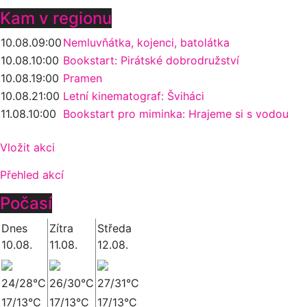
Kam v regionu
10.08.
09:00
Nemluvňátka, kojenci, batolátka
10.08.
10:00
Bookstart: Pirátské dobrodružství
10.08.
19:00
Pramen
10.08.
21:00
Letní kinematograf: Šviháci
11.08.
10:00
Bookstart pro miminka: Hrajeme si s vodou
Vložit akci
Přehled akcí
Počasí
Dnes
Zítra
Středa
10.08.
11.08.
12.08.
24/28°C
26/30°C
27/31°C
17/13°C
17/13°C
17/13°C