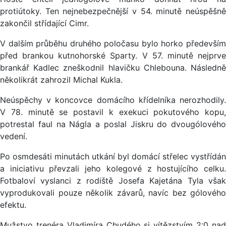
protiútoky. Ten nejnebezpečnější v 54. minutě neúspěšně
zakončil střídající Cimr.
V dalším průběhu druhého poločasu bylo horko především
před brankou kutnohorské Sparty. V 57. minutě nejprve
brankář Kadlec zneškodnil hlavičku Chlebouna. Následně
několikrát zahrozil Michal Kukla.
Neúspěchy v koncovce domácího křídelníka nerozhodily.
V 78. minutě se postavil k exekuci pokutového kopu,
potrestal faul na Nágla a poslal Jiskru do dvougólového
vedení.
Po osmdesáti minutách utkání byl domácí střelec vystřídán
a iniciativu převzali jeho kolegové z hostujícího celku.
Fotbaloví vyslanci z rodiště Josefa Kajetána Tyla však
vyprodukovali pouze několik závarů, navíc bez gólového
efektu.
Mužstvo trenéra Vladimíra Chudého si vítězstvím 2:0 nad