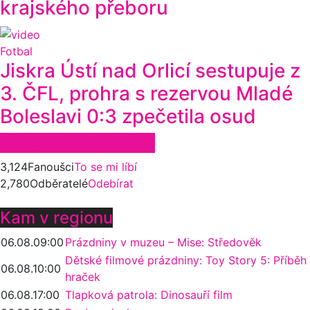
krajského přeboru
Fotbal
Jiskra Ústí nad Orlicí sestupuje z
3. ČFL, prohra s rezervou Mladé
Boleslavi 0:3 zpečetila osud
Zůstaňte ve spojení
3,124
Fanoušci
To se mi líbí
2,780
Odběratelé
Odebírat
Kam v regionu
06.08.
09:00
Prázdniny v muzeu – Mise: Středověk
Dětské filmové prázdniny: Toy Story 5: Příběh
06.08.
10:00
hraček
06.08.
17:00
Tlapková patrola: Dinosauří film