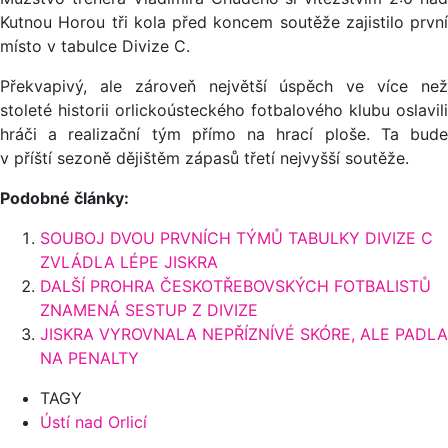
Kutnou Horou tři kola před koncem soutěže zajistilo první
místo v tabulce Divize C.
Překvapivý, ale zároveň největší úspěch ve více než
stoleté historii orlickoústeckého fotbalového klubu oslavili
hráči a realizační tým přímo na hrací ploše. Ta bude
v příští sezoně dějištěm zápasů třetí nejvyšší soutěže.
Podobné články:
SOUBOJ DVOU PRVNÍCH TÝMŮ TABULKY DIVIZE C
ZVLÁDLA LÉPE JISKRA
DALŠÍ PROHRA ČESKOTŘEBOVSKÝCH FOTBALISTŮ
ZNAMENÁ SESTUP Z DIVIZE
JISKRA VYROVNALA NEPŘÍZNÍVÉ SKÓRE, ALE PADLA
NA PENALTY
TAGY
Ústí nad Orlicí