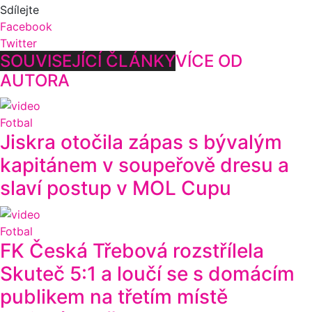
Sdílejte
Facebook
Twitter
SOUVISEJÍCÍ ČLÁNKY
VÍCE OD
AUTORA
Fotbal
Jiskra otočila zápas s bývalým
kapitánem v soupeřově dresu a
slaví postup v MOL Cupu
Fotbal
FK Česká Třebová rozstřílela
Skuteč 5:1 a loučí se s domácím
publikem na třetím místě