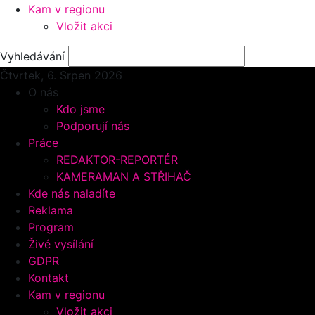
Kam v regionu
Vložit akci
Vyhledávání
Čtvrtek, 6.
Srpen 2026
O nás
Kdo jsme
Podporují nás
Práce
REDAKTOR-REPORTÉR
KAMERAMAN A STŘIHAČ
Kde nás naladíte
Reklama
Program
Živé vysílání
GDPR
Kontakt
Kam v regionu
Vložit akci