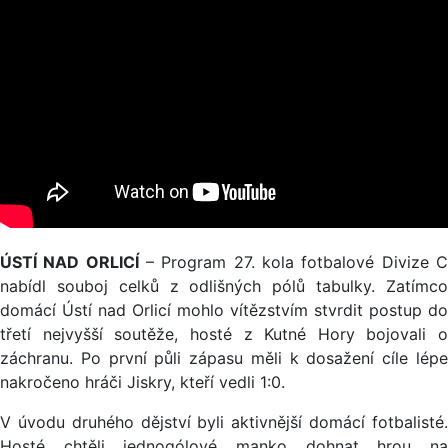
ÚSTÍ NAD ORLICÍ
– Program 27. kola fotbalové Divize 
nabídl souboj celků z odlišných pólů tabulky. Zatímco
domácí Ústí nad Orlicí mohlo vítězstvím stvrdit postup do
třetí nejvyšší soutěže, hosté z Kutné Hory bojovali o
záchranu. Po první půli zápasu měli k dosažení cíle lépe
nakročeno hráči Jiskry, kteří vedli 1:0.
V úvodu druhého dějství byli aktivnější domácí fotbalisté.
Hosté chtěli jednogólové manko dohnat hrou na