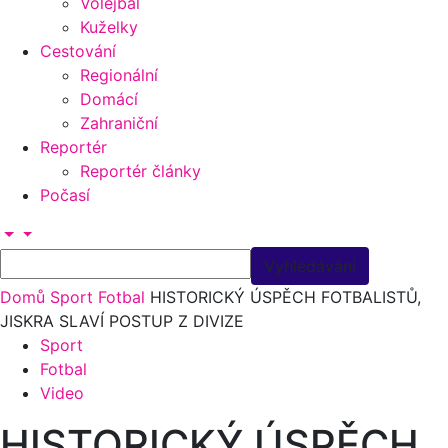
Volejbal
Kuželky
Cestování
Regionální
Domácí
Zahraniční
Reportér
Reportér články
Počasí
Domů
Sport
Fotbal
HISTORICKÝ ÚSPĚCH FOTBALISTŮ,
JISKRA SLAVÍ POSTUP Z DIVIZE
Sport
Fotbal
Video
HISTORICKÝ ÚSPĚCH