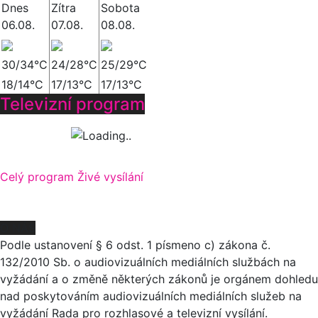
Dnes
Zítra
Sobota
06.08.
07.08.
08.08.
30/34°C
24/28°C
25/29°C
18/14°C
17/13°C
17/13°C
Televizní program
Celý program
Živé vysílání
O NÁS
Podle ustanovení § 6 odst. 1 písmeno c) zákona č.
132/2010 Sb. o audiovizuálních mediálních službách na
vyžádání a o změně některých zákonů je orgánem dohledu
nad poskytováním audiovizuálních mediálních služeb na
vyžádání Rada pro rozhlasové a televizní vysílání.