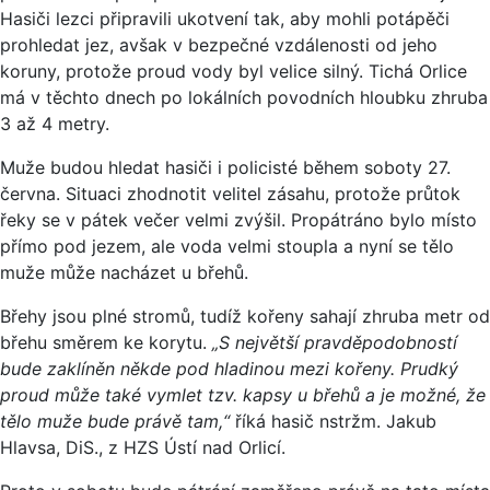
Hasiči lezci připravili ukotvení tak, aby mohli potápěči
prohledat jez, avšak v bezpečné vzdálenosti od jeho
koruny, protože proud vody byl velice silný. Tichá Orlice
má v těchto dnech po lokálních povodních hloubku zhruba
3 až 4 metry.
Muže budou hledat hasiči i policisté během soboty 27.
června. Situaci zhodnotit velitel zásahu, protože průtok
řeky se v pátek večer velmi zvýšil. Propátráno bylo místo
přímo pod jezem, ale voda velmi stoupla a nyní se tělo
muže může nacházet u břehů.
Břehy jsou plné stromů, tudíž kořeny sahají zhruba metr od
břehu směrem ke korytu.
„S největší pravděpodobností
bude zaklíněn někde pod hladinou mezi kořeny. Prudký
proud může také vymlet tzv. kapsy u břehů a je možné, že
tělo muže bude právě tam,“
říká hasič nstržm. Jakub
Hlavsa, DiS., z HZS Ústí nad Orlicí.