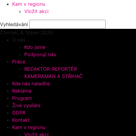
Kam v regionu
Vložit akci
Vyhledávání
Čtvrtek, 6.
Srpen 2026
O nás
Kdo jsme
Podporují nás
Práce
REDAKTOR-REPORTÉR
KAMERAMAN A STŘIHAČ
Kde nás naladíte
Reklama
Program
Živé vysílání
GDPR
Kontakt
Kam v regionu
Vložit akci