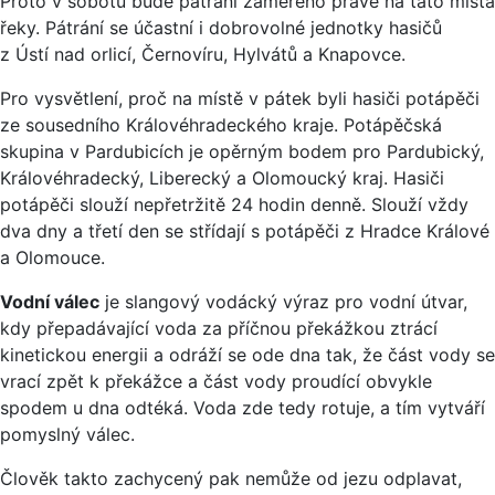
Proto v sobotu bude pátrání zaměřeno právě na tato místa
řeky. Pátrání se účastní i dobrovolné jednotky hasičů
z Ústí nad orlicí, Černovíru, Hylvátů a Knapovce.
Pro vysvětlení, proč na místě v pátek byli hasiči potápěči
ze sousedního Královéhradeckého kraje. Potápěčská
skupina v Pardubicích je opěrným bodem pro Pardubický,
Královéhradecký, Liberecký a Olomoucký kraj. Hasiči
potápěči slouží nepřetržitě 24 hodin denně. Slouží vždy
dva dny a třetí den se střídají s potápěči z Hradce Králové
a Olomouce.
Vodní válec
je slangový vodácký výraz pro vodní útvar,
kdy přepadávající voda za příčnou překážkou ztrácí
kinetickou energii a odráží se ode dna tak, že část vody se
vrací zpět k překážce a část vody proudící obvykle
spodem u dna odtéká. Voda zde tedy rotuje, a tím vytváří
pomyslný válec.
Člověk takto zachycený pak nemůže od jezu odplavat,