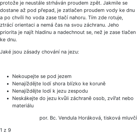
protože je neustále strháván proudem zpět. Jakmile se
dostane až pod přepad, je zatlačen proudem vody ke dnu
a po chvíli ho voda zase tlačí nahoru. Tím zde rotuje,
ztrácí orientaci a nemá čas na svou záchranu. Jeho
priorita je najít hladinu a nadechnout se, než je zase tlačen
ke dnu.
Jaké jsou zásady chování na jezu:
Nekoupejte se pod jezem
Nenajíždějte lodí shora blízko ke koruně
Nenajíždějte lodí k jezu zespodu
Neskákejte do jezu kvůli záchraně osob, zvířat nebo
materiálu
por. Bc. Vendula Horáková, tisková mluvčí
1
z 9