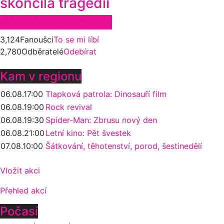
skončila tragédií
Zůstaňte ve spojení
3,124
Fanoušci
To se mi líbí
2,780
Odběratelé
Odebírat
Kam v regionu
06.08.
17:00
Tlapková patrola: Dinosauří film
06.08.
19:00
Rock revival
06.08.
19:30
Spider-Man: Zbrusu nový den
06.08.
21:00
Letní kino: Pět švestek
07.08.
10:00
Šátkování, těhotenství, porod, šestinedělí
Vložit akci
Přehled akcí
Počasí