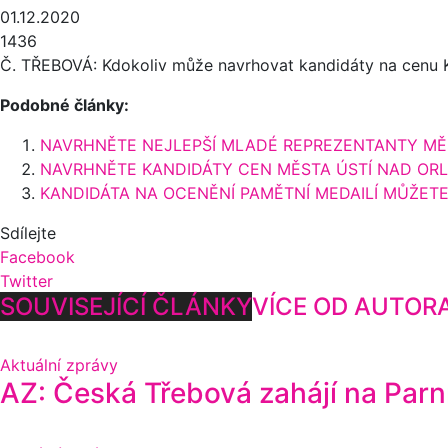
01.12.2020
1436
Č. TŘEBOVÁ: Kdokoliv může navrhovat kandidáty na cenu K
Podobné články:
NAVRHNĚTE NEJLEPŠÍ MLADÉ REPREZENTANTY MĚS
NAVRHNĚTE KANDIDÁTY CEN MĚSTA ÚSTÍ NAD ORL
KANDIDÁTA NA OCENĚNÍ PAMĚTNÍ MEDAILÍ MŮŽETE
Sdílejte
Facebook
Twitter
SOUVISEJÍCÍ ČLÁNKY
VÍCE OD AUTOR
Aktuální zprávy
AZ: Česká Třebová zahájí na Parní