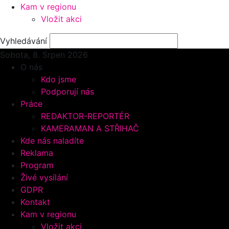
Kam v regionu
Vložit akci
Vyhledávání
Sobota, 8.
Srpen 2026
O nás
Kdo jsme
Podporují nás
Práce
REDAKTOR-REPORTÉR
KAMERAMAN A STŘIHAČ
Kde nás naladíte
Reklama
Program
Živé vysílání
GDPR
Kontakt
Kam v regionu
Vložit akci