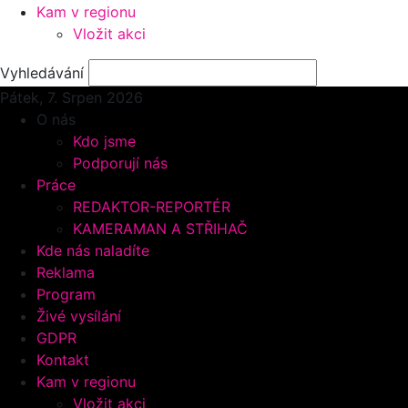
Kam v regionu
Vložit akci
Vyhledávání
Pátek, 7.
Srpen 2026
O nás
Kdo jsme
Podporují nás
Práce
REDAKTOR-REPORTÉR
KAMERAMAN A STŘIHAČ
Kde nás naladíte
Reklama
Program
Živé vysílání
GDPR
Kontakt
Kam v regionu
Vložit akci