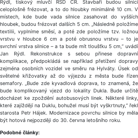
Rýdl, tiskový mluvčí ŘSD ČR. Stavbaři budou silnici
celoplošně frézovat, a to do hloubky minimálně 10 cm. V
místech, kde bude vada silnice zasahovat do vyšších
hloubek, budou frézovat dalších 5 cm. „Následně položíme
textilii, vyplníme směsí, a poté zde položíme tzv. ložnou
vrstvu v hloubce 6 cm a poté obrusnou vrstvu – to je
svrchní vrstva silnice – a ta bude mít tloušťku 5 cm,“ uvádí
Jan Rýdl. Rekonstrukce s sebou přinese dopravní
komplikace, předpokládá se například přetížení dopravy
zejména osobních vozidel ve směru na Hylváty. Úsek od
světelné křižovatky až do výjezdu z města bude řízen
semafory. „Bude zde kyvadlová doprava, to znamená, že
bude komplikovaný vjezd do lokality Dukla. Bude určitě
docházet ke zpoždění autobusových linek. Některé linky,
které zajíždějí na Duklu, bohužel musí být vyškrtnuty,“ řekl
starosta Petr Hájek. Modernizace povrchu silnice by měla
být hotová nejpozději do 30. června letošního roku.
Podobné články: