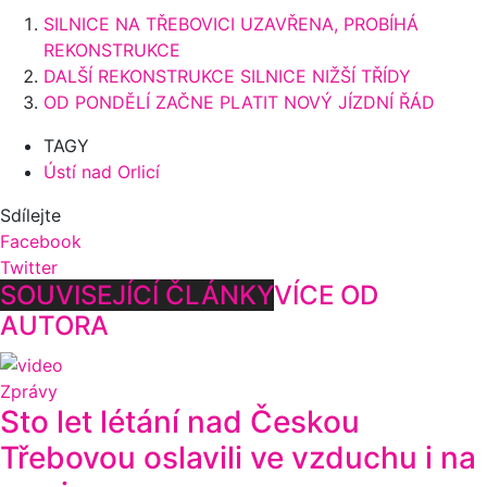
SILNICE NA TŘEBOVICI UZAVŘENA, PROBÍHÁ
REKONSTRUKCE
DALŠÍ REKONSTRUKCE SILNICE NIŽŠÍ TŘÍDY
OD PONDĚLÍ ZAČNE PLATIT NOVÝ JÍZDNÍ ŘÁD
TAGY
Ústí nad Orlicí
Sdílejte
Facebook
Twitter
SOUVISEJÍCÍ ČLÁNKY
VÍCE OD
AUTORA
Zprávy
Sto let létání nad Českou
Třebovou oslavili ve vzduchu i na