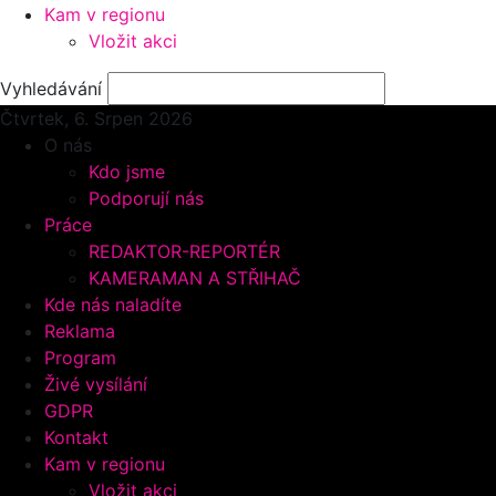
Kam v regionu
Vložit akci
Vyhledávání
Čtvrtek, 6.
Srpen 2026
O nás
Kdo jsme
Podporují nás
Práce
REDAKTOR-REPORTÉR
KAMERAMAN A STŘIHAČ
Kde nás naladíte
Reklama
Program
Živé vysílání
GDPR
Kontakt
Kam v regionu
Vložit akci