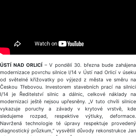
ÚSTÍ NAD ORLICÍ
– V pondělí 30. března bude zahájen
modernizace povrchu silnice I/14 v Ústí nad Orlicí v úseku
od světelné křižovatky po výjezd z města ve směru na
Českou Třebovou. Investorem stavebních prací na silnici
I/14 je Ředitelství silnic a dálnic, celkové náklady na
modernizaci ještě nejsou upřesněny. „V tuto chvíli silnice
vykazuje poruchy a závady v krytové vrstvě, kde
sledujeme rozpad, respektive výtluky, deformace.
Navržená technologie té úpravy respektuje provedený
diagnostický průzkum,“ vysvětlil důvody rekonstrukce Jan