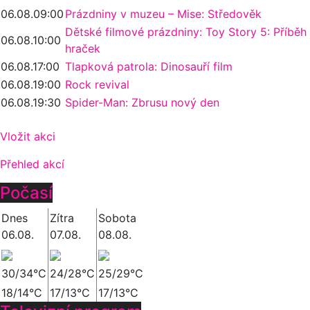
06.08.
09:00
Prázdniny v muzeu – Mise: Středověk
Dětské filmové prázdniny: Toy Story 5: Příběh
06.08.
10:00
hraček
06.08.
17:00
Tlapková patrola: Dinosauří film
06.08.
19:00
Rock revival
06.08.
19:30
Spider-Man: Zbrusu nový den
Vložit akci
Přehled akcí
Počasí
Dnes
Zítra
Sobota
06.08.
07.08.
08.08.
30/34°C
24/28°C
25/29°C
18/14°C
17/13°C
17/13°C