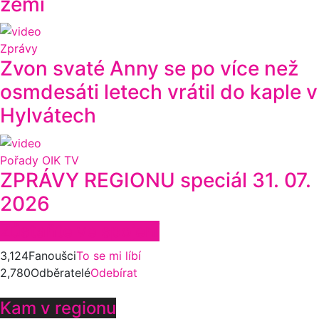
zemi
Zprávy
Zvon svaté Anny se po více než
osmdesáti letech vrátil do kaple v
Hylvátech
Pořady OIK TV
ZPRÁVY REGIONU speciál 31. 07.
2026
Zůstaňte ve spojení
3,124
Fanoušci
To se mi líbí
2,780
Odběratelé
Odebírat
Kam v regionu