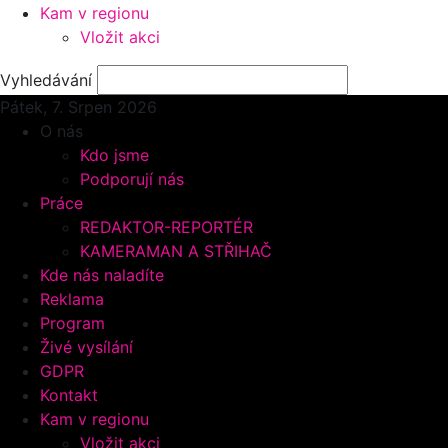
Kam v regionu
Vložit akci
Vyhledávání
Pátek, 7.
Srpen 2026
O nás
Kdo jsme
Podporují nás
Práce
REDAKTOR-REPORTÉR
KAMERAMAN A STŘIHAČ
Kde nás naladíte
Reklama
Program
Živé vysílání
GDPR
Kontakt
Kam v regionu
Vložit akci