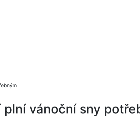
třebným
 plní vánoční sny potř