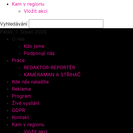
Kam v regionu
Vložit akci
Vyhledávání
Pátek, 7.
Srpen 2026
O nás
Kdo jsme
Podporují nás
Práce
REDAKTOR-REPORTÉR
KAMERAMAN A STŘIHAČ
Kde nás naladíte
Reklama
Program
Živé vysílání
GDPR
Kontakt
Kam v regionu
Vložit akci