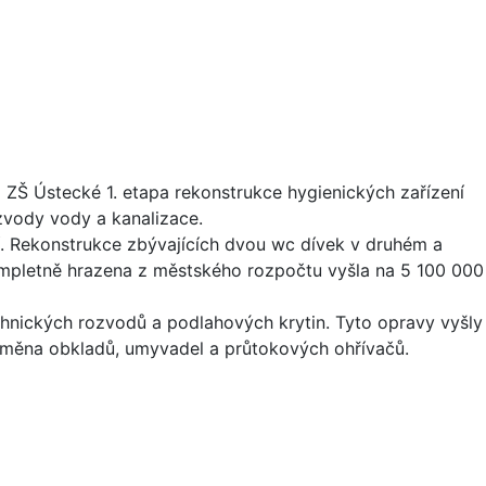
 ZŠ Ústecké 1. etapa rekonstrukce hygienických zařízení
ozvody vody a kanalizace.
í. Rekonstrukce zbývajících dvou wc dívek v druhém a
kompletně hrazena z městského rozpočtu vyšla na 5 100 000
chnických rozvodů a podlahových krytin. Tyto opravy vyšly
ýměna obkladů, umyvadel a průtokových ohřívačů.