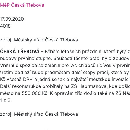
MěP Česká Třebová
-
17.09.2020
4018
zdroj: Městský úřad Česká Třebová
ČESKÁ TŘEBOVÁ
– Během letošních prázdnin, které byly 
budovy prvního stupně. Součástí těchto prací bylo zbudová
Vnitřní dispozice se změnili pro wc chlapců i dívek v prv
třetím podlaží bude předmětem další etapy prací, která by
Kč včetně DPH a jedná se tak o největší městskou investic
Další rekonstrukce probíhaly na ZŠ Habrmanova, kde došlo
město na 550 000 Kč. K opravám tříd došlo také na ZŠ Ná
1
z 2
zdroj: Městský úřad Česká Třebová