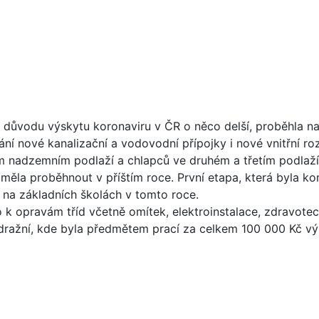
z důvodu výskytu koronaviru v ČR o něco delší, proběhla na
ní nové kanalizační a vodovodní přípojky i nové vnitřní r
ním nadzemním podlaží a chlapců ve druhém a třetím podlaž
 měla proběhnout v příštím roce. První etapa, která byla 
i na základních školách v tomto roce.
 k opravám tříd včetně omítek, elektroinstalace, zdravote
dražní, kde byla předmětem prací za celkem 100 000 Kč v