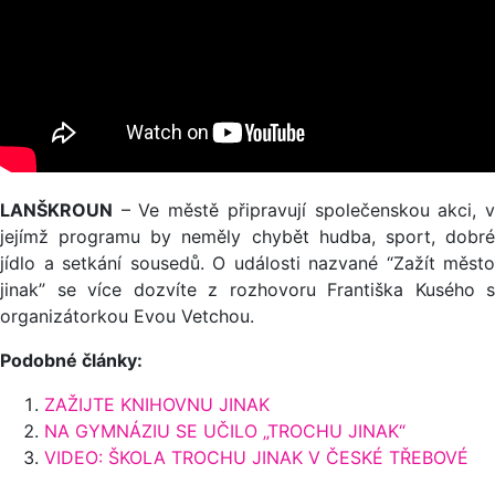
LANŠKROUN
– Ve městě připravují společenskou akci, v
jejímž programu by neměly chybět hudba, sport, dobré
jídlo a setkání sousedů. O události nazvané “Zažít město
jinak” se více dozvíte z rozhovoru Františka Kusého s
organizátorkou Evou Vetchou.
Podobné články:
ZAŽIJTE KNIHOVNU JINAK
NA GYMNÁZIU SE UČILO „TROCHU JINAK“
VIDEO: ŠKOLA TROCHU JINAK V ČESKÉ TŘEBOVÉ