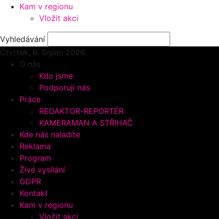
Kam v regionu
Vložit akci
Vyhledávání
Čtvrtek, 6.
Srpen 2026
O nás
Kdo jsme
Podporují nás
Práce
REDAKTOR-REPORTÉR
KAMERAMAN A STŘIHAČ
Kde nás naladíte
Reklama
Program
Živé vysílání
GDPR
Kontakt
Kam v regionu
Vložit akci