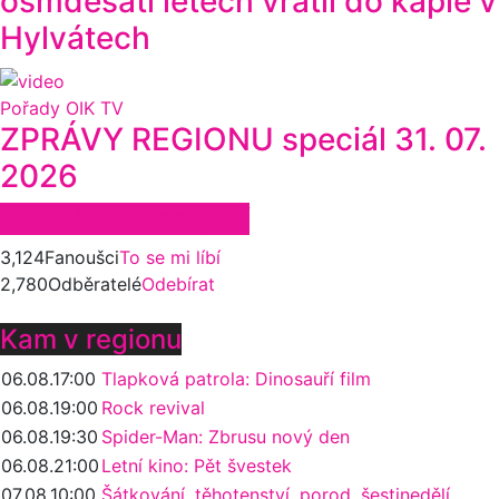
osmdesáti letech vrátil do kaple v
Hylvátech
Pořady OIK TV
ZPRÁVY REGIONU speciál 31. 07.
2026
Zůstaňte ve spojení
3,124
Fanoušci
To se mi líbí
2,780
Odběratelé
Odebírat
Kam v regionu
06.08.
17:00
Tlapková patrola: Dinosauří film
06.08.
19:00
Rock revival
06.08.
19:30
Spider-Man: Zbrusu nový den
06.08.
21:00
Letní kino: Pět švestek
07.08.
10:00
Šátkování, těhotenství, porod, šestinedělí