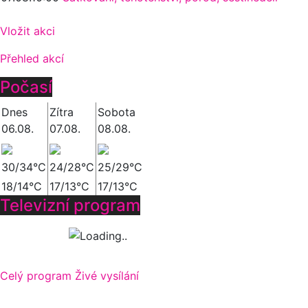
Vložit akci
Přehled akcí
Počasí
Dnes
Zítra
Sobota
06.08.
07.08.
08.08.
30/34°C
24/28°C
25/29°C
18/14°C
17/13°C
17/13°C
Televizní program
Celý program
Živé vysílání