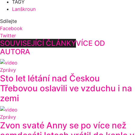
TAGY
Lanškroun
Sdílejte
Facebook
Twitter
SOUVISEJÍCÍ ČLÁNKY
VÍCE OD
AUTORA
Zprávy
Sto let létání nad Českou
Třebovou oslavili ve vzduchu i na
zemi
Zprávy
Zvon svaté Anny se po více než