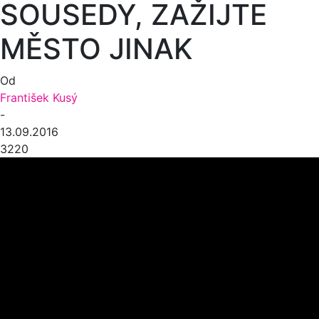
SOUSEDY, ZAŽIJTE
MĚSTO JINAK
Od
František Kusý
-
13.09.2016
3220