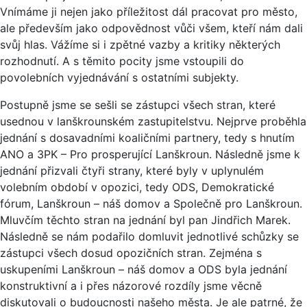
Vnímáme ji nejen jako příležitost dál pracovat pro město,
ale především jako odpovědnost vůči všem, kteří nám dali
svůj hlas. Vážíme si i zpětné vazby a kritiky některých
rozhodnutí. A s těmito pocity jsme vstoupili do
povolebních vyjednávání s ostatními subjekty.
Postupně jsme se sešli se zástupci všech stran, které
usednou v lanškrounském zastupitelstvu. Nejprve proběhla
jednání s dosavadními koaličními partnery, tedy s hnutím
ANO a 3PK – Pro prosperující Lanškroun. Následně jsme k
jednání přizvali čtyři strany, které byly v uplynulém
volebním období v opozici, tedy ODS, Demokratické
fórum, Lanškroun – náš domov a Společně pro Lanškroun.
Mluvčím těchto stran na jednání byl pan Jindřich Marek.
Následně se nám podařilo domluvit jednotlivé schůzky se
zástupci všech dosud opozičních stran. Zejména s
uskupeními Lanškroun – náš domov a ODS byla jednání
konstruktivní a i přes názorové rozdíly jsme věcně
diskutovali o budoucnosti našeho města. Je ale patrné, že