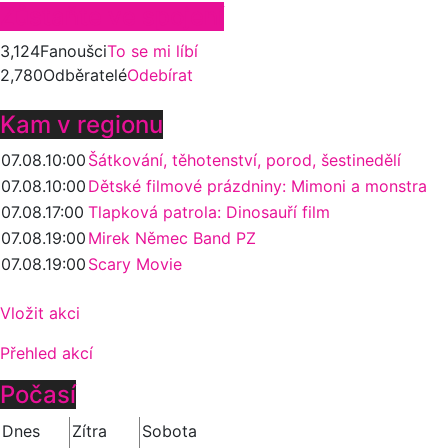
Zůstaňte ve spojení
3,124
Fanoušci
To se mi líbí
2,780
Odběratelé
Odebírat
Kam v regionu
07.08.
10:00
Šátkování, těhotenství, porod, šestinedělí
07.08.
10:00
Dětské filmové prázdniny: Mimoni a monstra
07.08.
17:00
Tlapková patrola: Dinosauří film
07.08.
19:00
Mirek Němec Band PZ
07.08.
19:00
Scary Movie
Vložit akci
Přehled akcí
Počasí
Dnes
Zítra
Sobota