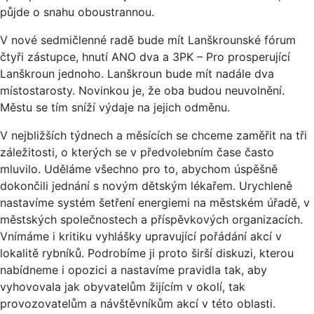
půjde o snahu oboustrannou.
V nové sedmičlenné radě bude mít Lanškrounské fórum
čtyři zástupce, hnutí ANO dva a 3PK – Pro prosperující
Lanškroun jednoho. Lanškroun bude mít nadále dva
místostarosty. Novinkou je, že oba budou neuvolnění.
Městu se tím sníží výdaje na jejich odměnu.
V nejbližších týdnech a měsících se chceme zaměřit na tři
záležitosti, o kterých se v předvolebním čase často
mluvilo. Uděláme všechno pro to, abychom úspěšně
dokončili jednání s novým dětským lékařem. Urychleně
nastavíme systém šetření energiemi na městském úřadě, v
městských společnostech a příspěvkových organizacích.
Vnímáme i kritiku vyhlášky upravující pořádání akcí v
lokalitě rybníků. Podrobíme ji proto širší diskuzi, kterou
nabídneme i opozici a nastavíme pravidla tak, aby
vyhovovala jak obyvatelům žijícím v okolí, tak
provozovatelům a návštěvníkům akcí v této oblasti.