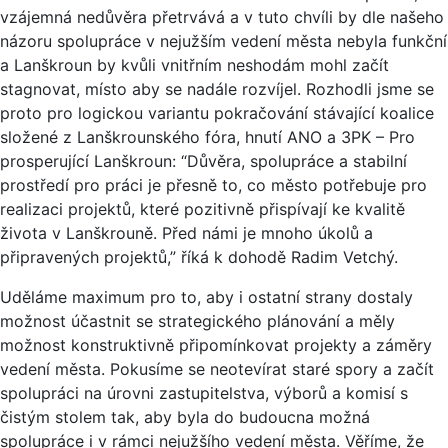
vzájemná nedůvěra přetrvává a v tuto chvíli by dle našeho
názoru spolupráce v nejužším vedení města nebyla funkční
a Lanškroun by kvůli vnitřním neshodám mohl začít
stagnovat, místo aby se nadále rozvíjel. Rozhodli jsme se
proto pro logickou variantu pokračování stávající koalice
složené z Lanškrounského fóra, hnutí ANO a 3PK – Pro
prosperující Lanškroun: “Důvěra, spolupráce a stabilní
prostředí pro práci je přesně to, co město potřebuje pro
realizaci projektů, které pozitivně přispívají ke kvalitě
života v Lanškrouně. Před námi je mnoho úkolů a
připravených projektů,” říká k dohodě Radim Vetchý.
Uděláme maximum pro to, aby i ostatní strany dostaly
možnost účastnit se strategického plánování a měly
možnost konstruktivně připomínkovat projekty a záměry
vedení města. Pokusíme se neotevírat staré spory a začít
spolupráci na úrovni zastupitelstva, výborů a komisí s
čistým stolem tak, aby byla do budoucna možná
spolupráce i v rámci nejužšího vedení města. Věříme, že