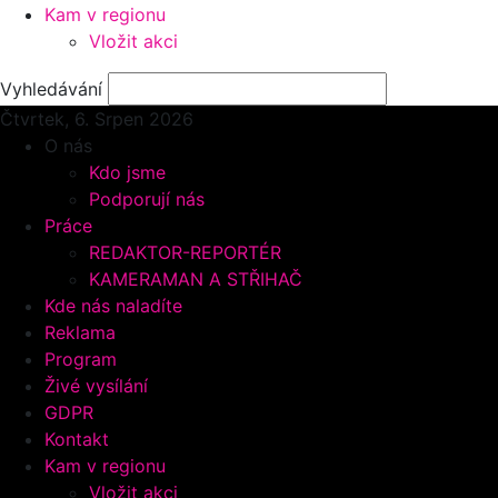
Kam v regionu
Vložit akci
Vyhledávání
Čtvrtek, 6.
Srpen 2026
O nás
Kdo jsme
Podporují nás
Práce
REDAKTOR-REPORTÉR
KAMERAMAN A STŘIHAČ
Kde nás naladíte
Reklama
Program
Živé vysílání
GDPR
Kontakt
Kam v regionu
Vložit akci