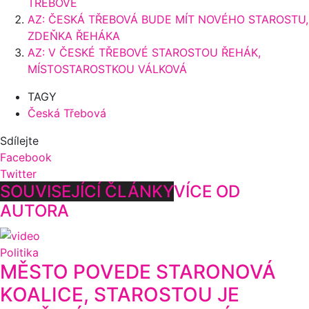
TŘEBOVÉ
AZ: ČESKÁ TŘEBOVÁ BUDE MÍT NOVÉHO STAROSTU,
ZDEŇKA ŘEHÁKA
AZ: V ČESKÉ TŘEBOVÉ STAROSTOU ŘEHÁK,
MÍSTOSTAROSTKOU VÁLKOVÁ
TAGY
Česká Třebová
Sdílejte
Facebook
Twitter
SOUVISEJÍCÍ ČLÁNKY
VÍCE OD
AUTORA
Politika
MĚSTO POVEDE STARONOVÁ
KOALICE, STAROSTOU JE