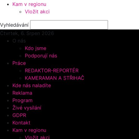
Kam v regionu
Vložit akci
Vyhledávání
Čtvrtek, 6.
Srpen 2026
O nás
Kdo jsme
Podporují nás
Práce
REDAKTOR-REPORTÉR
KAMERAMAN A STŘIHAČ
Kde nás naladíte
Reklama
Program
Živé vysílání
GDPR
Kontakt
Kam v regionu
Vložit akci