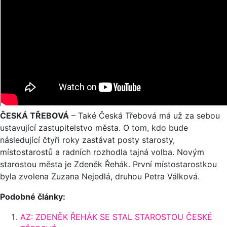
ČESKÁ TŘEBOVÁ
–
Také Česká Třebová má už za sebou
ustavující zastupitelstvo města. O tom, kdo bude
následující čtyři roky zastávat posty starosty,
místostarostů a radních rozhodla tajná volba. Novým
starostou města je Zdeněk Řehák. První místostarostkou
byla zvolena Zuzana Nejedlá, druhou Petra Válková.
Podobné články:
AZ: ZDENĚK ŘEHÁK SE STAL STAROSTOU ČESKÉ