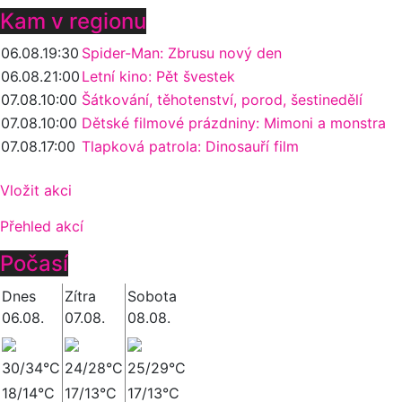
Kam v regionu
06.08.
19:30
Spider-Man: Zbrusu nový den
06.08.
21:00
Letní kino: Pět švestek
07.08.
10:00
Šátkování, těhotenství, porod, šestinedělí
07.08.
10:00
Dětské filmové prázdniny: Mimoni a monstra
07.08.
17:00
Tlapková patrola: Dinosauří film
Vložit akci
Přehled akcí
Počasí
Dnes
Zítra
Sobota
06.08.
07.08.
08.08.
30/34°C
24/28°C
25/29°C
18/14°C
17/13°C
17/13°C