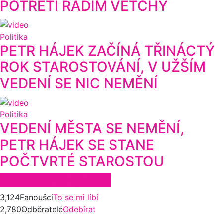
POTŘETÍ RADIM VETCHÝ
Politika
PETR HÁJEK ZAČÍNÁ TŘINÁCTÝ
ROK STAROSTOVÁNÍ, V UŽŠÍM
VEDENÍ SE NIC NEMĚNÍ
Politika
VEDENÍ MĚSTA SE NEMĚNÍ,
PETR HÁJEK SE STANE
POČTVRTÉ STAROSTOU
Zůstaňte ve spojení
3,124
Fanoušci
To se mi líbí
2,780
Odběratelé
Odebírat