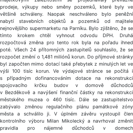
prodeje, výkupy nebo směny pozemků, které byly ve
většině schváleny. Naopak neschváleno bylo peněžní
nabytí stavebních objektů a pozemků od majitele
nejnovějšího supermarketu na Parníku. Bylo zjištěno, že se
tímto krokem chtěl vyhnout odvodu DPH. Druhá
rozpočtová změna pro tento rok byla na pořadu ihned
poté. Všech 24 přítomných zastupitelů souhlasilo, že se
rozpočet změní o 1,481 miliónů korun. Do příjmové stránky
byl započten mimo dotací také přebytek z minulých let ve
výši 100 tisíc korun. Ve výdajové stránce se počítá i
s případným dofinancováním dotace na rekonstrukci
spojovacího krčku budov v domově důchodců
v Bezděkově a navýšení finanční částky na rekonstrukci
městského muzea o 460 tisíc. Dále se zastupitelstvo
zabývalo změnou regulačního plánu památkové zóny
města a schválilo ji. V úplném závěru vystoupil člen
kontrolního výboru Milan Mikolecký a navrhoval změnit
pravidla pro nájemné důchodců v domech