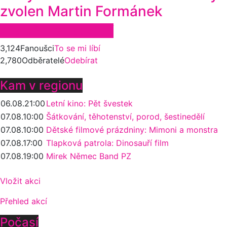
zvolen Martin Formánek
Zůstaňte ve spojení
3,124
Fanoušci
To se mi líbí
2,780
Odběratelé
Odebírat
Kam v regionu
06.08.
21:00
Letní kino: Pět švestek
07.08.
10:00
Šátkování, těhotenství, porod, šestinedělí
07.08.
10:00
Dětské filmové prázdniny: Mimoni a monstra
07.08.
17:00
Tlapková patrola: Dinosauří film
07.08.
19:00
Mirek Němec Band PZ
Vložit akci
Přehled akcí
Počasí