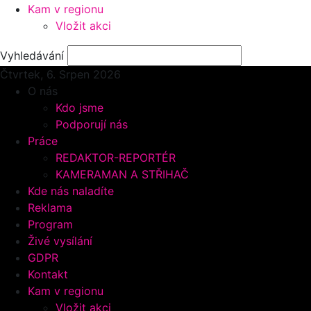
Kam v regionu
Vložit akci
Vyhledávání
Čtvrtek, 6.
Srpen 2026
O nás
Kdo jsme
Podporují nás
Práce
REDAKTOR-REPORTÉR
KAMERAMAN A STŘIHAČ
Kde nás naladíte
Reklama
Program
Živé vysílání
GDPR
Kontakt
Kam v regionu
Vložit akci