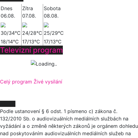
Dnes
Zítra
Sobota
06.08.
07.08.
08.08.
30/34°C
24/28°C
25/29°C
18/14°C
17/13°C
17/13°C
Televizní program
Celý program
Živé vysílání
O NÁS
Podle ustanovení § 6 odst. 1 písmeno c) zákona č.
132/2010 Sb. o audiovizuálních mediálních službách na
vyžádání a o změně některých zákonů je orgánem dohledu
nad poskytováním audiovizuálních mediálních služeb na