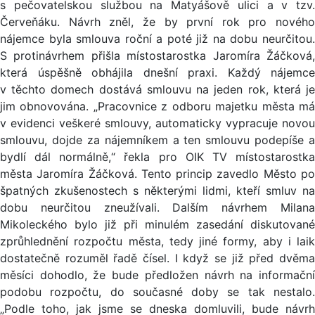
s pečovatelskou službou na Matyášově ulici a v tzv.
Červeňáku. Návrh zněl, že by první rok pro nového
nájemce byla smlouva roční a poté již na dobu neurčitou.
S protinávrhem přišla místostarostka Jaromíra Žáčková,
která úspěšně obhájila dnešní praxi. Každý nájemce
v těchto domech dostává smlouvu na jeden rok, která je
jim obnovována. „Pracovnice z odboru majetku města má
v evidenci veškeré smlouvy, automaticky vypracuje novou
smlouvu, dojde za nájemníkem a ten smlouvu podepíše a
bydlí dál normálně,“ řekla pro OIK TV místostarostka
města Jaromíra Žáčková. Tento princip zavedlo Město po
špatných zkušenostech s některými lidmi, kteří smluv na
dobu neurčitou zneužívali. Dalším návrhem Milana
Mikoleckého bylo již při minulém zasedání diskutované
zprůhlednění rozpočtu města, tedy jiné formy, aby i laik
dostatečně rozuměl řadě čísel. I když se již před dvěma
měsíci dohodlo, že bude předložen návrh na informační
podobu rozpočtu, do současné doby se tak nestalo.
„Podle toho, jak jsme se dneska domluvili, bude návrh