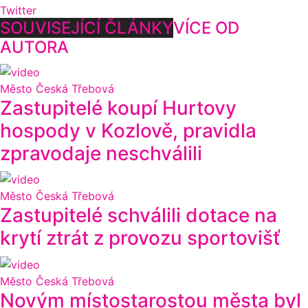
Twitter
SOUVISEJÍCÍ ČLÁNKY
VÍCE OD
AUTORA
Město Česká Třebová
Zastupitelé koupí Hurtovy
hospody v Kozlově, pravidla
zpravodaje neschválili
Město Česká Třebová
Zastupitelé schválili dotace na
krytí ztrát z provozu sportovišť
Město Česká Třebová
Novým místostarostou města byl