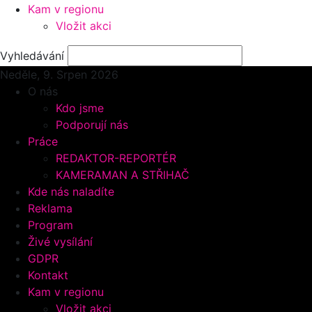
Kam v regionu
Vložit akci
Vyhledávání
Neděle, 9.
Srpen 2026
O nás
Kdo jsme
Podporují nás
Práce
REDAKTOR-REPORTÉR
KAMERAMAN A STŘIHAČ
Kde nás naladíte
Reklama
Program
Živé vysílání
GDPR
Kontakt
Kam v regionu
Vložit akci