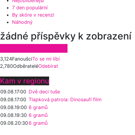
Nejoblíbenější
7 den populární
By skóre v recenzi
Náhodný
žádné příspěvky k zobrazení
Zůstaňte ve spojení
3,124
Fanoušci
To se mi líbí
2,780
Odběratelé
Odebírat
Kam v regionu
09.08.
17:00
Dvě deci tuše
09.08.
17:00
Tlapková patrola: Dinosauří film
09.08.
19:00
6 gramů
09.08.
19:30
6 gramů
09.08.
20:30
6 gramů