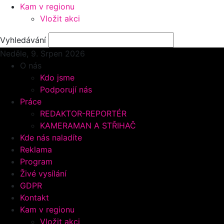
Kam v regionu
Vložit akci
Vyhledávání
Neděle, 9.
Srpen 2026
O nás
Kdo jsme
Podporují nás
Práce
REDAKTOR-REPORTÉR
KAMERAMAN A STŘIHAČ
Kde nás naladíte
Reklama
Program
Živé vysílání
GDPR
Kontakt
Kam v regionu
Vložit akci