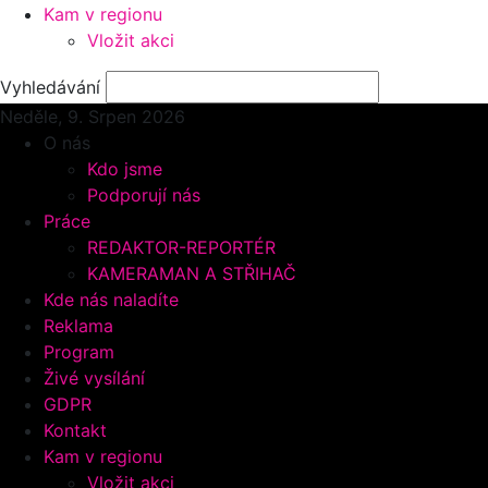
Kam v regionu
Vložit akci
Vyhledávání
Neděle, 9.
Srpen 2026
O nás
Kdo jsme
Podporují nás
Práce
REDAKTOR-REPORTÉR
KAMERAMAN A STŘIHAČ
Kde nás naladíte
Reklama
Program
Živé vysílání
GDPR
Kontakt
Kam v regionu
Vložit akci