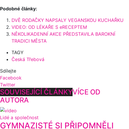
Podobné články:
DVĚ RODAČKY NAPSALY VEGANSKOU KUCHAŘKU
VIDEO: OD LÉKAŘE S eRECEPTEM
NĚKOLIKADENNÍ AKCE PŘEDSTAVILA BAROKNÍ
TRADICI MĚSTA
TAGY
Česká Třebová
Sdílejte
Facebook
Twitter
SOUVISEJÍCÍ ČLÁNKY
VÍCE OD
AUTORA
Lidé a společnost
GYMNAZISTÉ SI PŘIPOMNĚLI