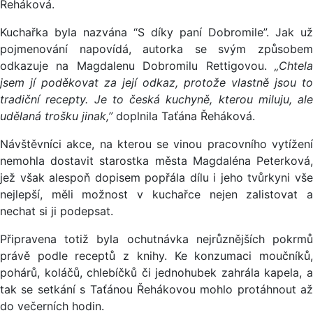
Řeháková.
Kuchařka byla nazvána “S díky paní Dobromile”. Jak už
pojmenování napovídá, autorka se svým způsobem
odkazuje na Magdalenu Dobromilu Rettigovou.
„Chtela
jsem jí poděkovat za její odkaz, protože vlastně jsou to
tradiční recepty. Je to česká kuchyně, kterou miluju, ale
udělaná trošku jinak,”
doplnila Taťána Řeháková.
Návštěvníci akce, na kterou se vinou pracovního vytížení
nemohla dostavit starostka města Magdaléna Peterková,
jež však alespoň dopisem popřála dílu i jeho tvůrkyni vše
nejlepší, měli možnost v kuchařce nejen zalistovat a
nechat si ji podepsat.
Připravena totiž byla ochutnávka nejrůznějších pokrmů
právě podle receptů z knihy. Ke konzumaci moučníků,
pohárů, koláčů, chlebíčků či jednohubek zahrála kapela, a
tak se setkání s Taťánou Řehákovou mohlo protáhnout až
do večerních hodin.