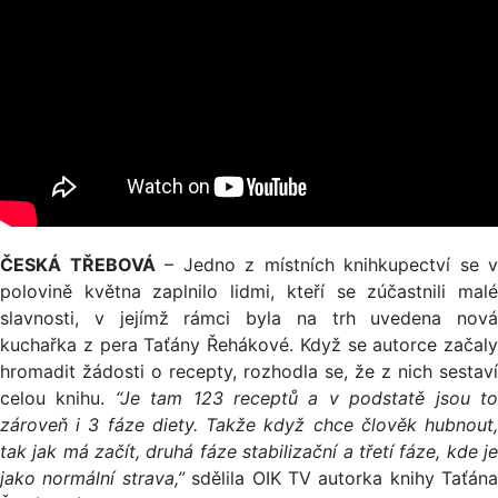
ČESKÁ TŘEBOVÁ
– Jedno z místních knihkupectví se v
polovině května zaplnilo lidmi, kteří se zúčastnili malé
slavnosti, v jejímž rámci byla na trh uvedena nová
kuchařka z pera Taťány Řehákové. Když se autorce začaly
hromadit žádosti o recepty, rozhodla se, že z nich sestaví
celou knihu.
“Je tam 123 receptů a v podstatě jsou t
zároveň i 3 fáze diety. Takže když chce člověk hubnout,
tak jak má začít, druhá fáze stabilizační a třetí fáze, kde je
jako normální strava,”
sdělila OIK TV autorka knihy Taťána