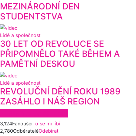
MEZINÁRODNÍ DEN
STUDENTSTVA
Lidé a společnost
30 LET OD REVOLUCE SE
PŘIPOMNĚLO TAKÉ BĚHEM A
PAMĚTNÍ DESKOU
Lidé a společnost
REVOLUČNÍ DĚNÍ ROKU 1989
ZASÁHLO I NÁŠ REGION
Zůstaňte ve spojení
3,124
Fanoušci
To se mi líbí
2,780
Odběratelé
Odebírat