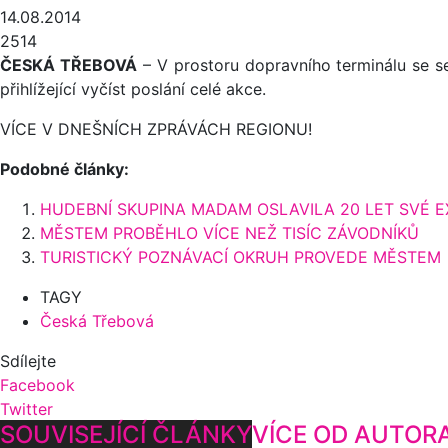
14.08.2014
2514
ČESKÁ TŘEBOVÁ
– V prostoru dopravního terminálu se se
přihlížející vyčíst poslání celé akce.
VÍCE V DNEŠNÍCH ZPRÁVÁCH REGIONU!
Podobné články:
HUDEBNÍ SKUPINA MADAM OSLAVILA 20 LET SVÉ E
MĚSTEM PROBĚHLO VÍCE NEŽ TISÍC ZÁVODNÍKŮ
TURISTICKÝ POZNÁVACÍ OKRUH PROVEDE MĚSTEM
TAGY
Česká Třebová
Sdílejte
Facebook
Twitter
SOUVISEJÍCÍ ČLÁNKY
VÍCE OD AUTOR