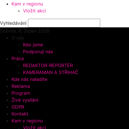
Kam v regionu
Vložit akci
Vyhledávání
Sobota, 8.
Srpen 2026
O nás
Kdo jsme
Podporují nás
Práce
REDAKTOR-REPORTÉR
KAMERAMAN A STŘIHAČ
Kde nás naladíte
Reklama
Program
Živé vysílání
GDPR
Kontakt
Kam v regionu
Vložit akci