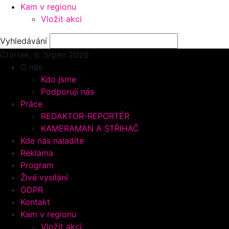
Kam v regionu
Vložit akci
Vyhledávání
Čtvrtek, 6.
Srpen 2026
O nás
Kdo jsme
Podporují nás
Práce
REDAKTOR-REPORTÉR
KAMERAMAN A STŘIHAČ
Kde nás naladíte
Reklama
Program
Živé vysílání
GDPR
Kontakt
Kam v regionu
Vložit akci