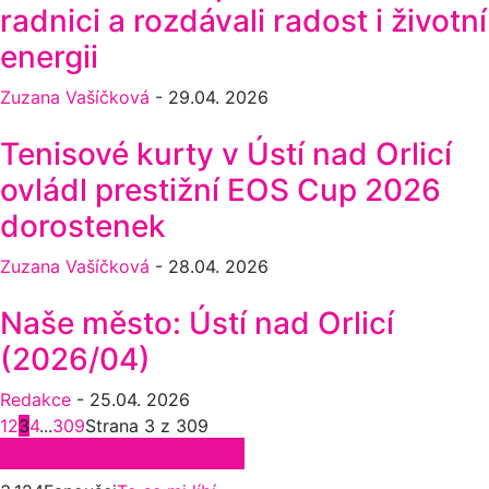
radnici a rozdávali radost i životní
energii
Zuzana Vašíčková
-
29.04. 2026
Tenisové kurty v Ústí nad Orlicí
ovládl prestižní EOS Cup 2026
dorostenek
Zuzana Vašíčková
-
28.04. 2026
Naše město: Ústí nad Orlicí
(2026/04)
Redakce
-
25.04. 2026
1
2
3
4
...
309
Strana 3 z 309
Zůstaňte ve spojení