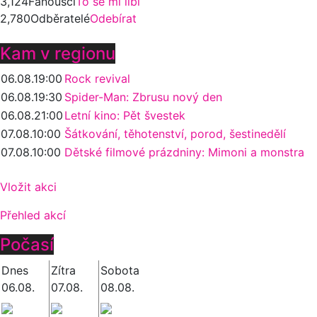
3,124
Fanoušci
To se mi líbí
2,780
Odběratelé
Odebírat
Kam v regionu
06.08.
19:00
Rock revival
06.08.
19:30
Spider-Man: Zbrusu nový den
06.08.
21:00
Letní kino: Pět švestek
07.08.
10:00
Šátkování, těhotenství, porod, šestinedělí
07.08.
10:00
Dětské filmové prázdniny: Mimoni a monstra
Vložit akci
Přehled akcí
Počasí
Dnes
Zítra
Sobota
06.08.
07.08.
08.08.