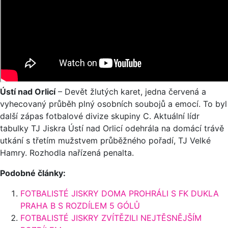
Ústí nad Orlicí
–
Devět žlutých karet, jedna červená a
vyhecovaný průběh plný osobních soubojů a emocí. To byl
další zápas fotbalové divize skupiny C. Aktuální lídr
tabulky TJ Jiskra Ústí nad Orlicí odehrála na domácí trávě
utkání s třetím mužstvem průběžného pořadí, TJ Velké
Hamry. Rozhodla nařízená penalta.
Podobné články:
FOTBALISTÉ JISKRY DOMA PROHRÁLI S FK DUKLA
PRAHA B S ROZDÍLEM 5 GÓLŮ
FOTBALISTÉ JISKRY ZVÍTĚZILI NEJTĚSNĚJŠÍM