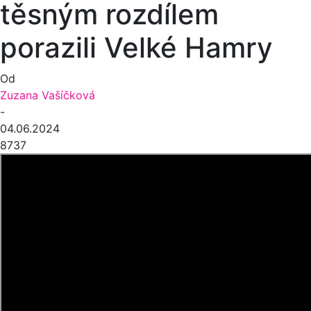
těsným rozdílem
porazili Velké Hamry
Od
Zuzana Vašíčková
-
04.06.2024
8737