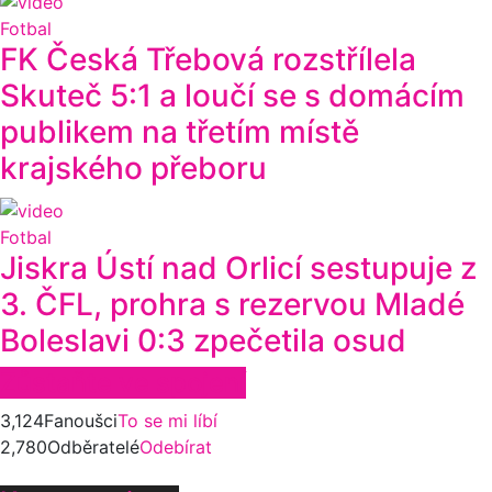
Fotbal
FK Česká Třebová rozstřílela
Skuteč 5:1 a loučí se s domácím
publikem na třetím místě
krajského přeboru
Fotbal
Jiskra Ústí nad Orlicí sestupuje z
3. ČFL, prohra s rezervou Mladé
Boleslavi 0:3 zpečetila osud
Zůstaňte ve spojení
3,124
Fanoušci
To se mi líbí
2,780
Odběratelé
Odebírat