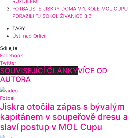
ROZDÍLEM
FOTBALISTÉ JISKRY DOMA V 1. KOLE MOL CUPU
PORAZILI TJ SOKOL ŽIVANICE 3:2
TAGY
Ústí nad Orlicí
Sdílejte
Facebook
Twitter
SOUVISEJÍCÍ ČLÁNKY
VÍCE OD
AUTORA
Fotbal
Jiskra otočila zápas s bývalým
kapitánem v soupeřově dresu a
slaví postup v MOL Cupu