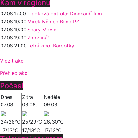
Kam v regionu
07.08.
17:00
Tlapková patrola: Dinosauří film
07.08.
19:00
Mirek Němec Band PZ
07.08.
19:00
Scary Movie
07.08.
19:30
Zmrzlinář
07.08.
21:00
Letní kino: Bardotky
Vložit akci
Přehled akcí
Počasí
Dnes
Zítra
Neděle
07.08.
08.08.
09.08.
24/28°C
25/29°C
26/30°C
17/13°C
17/13°C
17/13°C