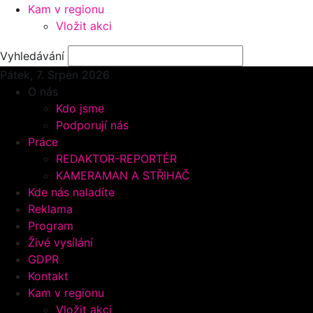
Kam v regionu
Vložit akci
Vyhledávání
Pátek, 7.
Srpen 2026
O nás
Kdo jsme
Podporují nás
Práce
REDAKTOR-REPORTÉR
KAMERAMAN A STŘIHAČ
Kde nás naladíte
Reklama
Program
Živé vysílání
GDPR
Kontakt
Kam v regionu
Vložit akci