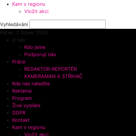
Kam v regionu
Vložit akci
Vyhledávání
Pátek, 7.
Srpen 2026
O nás
Kdo jsme
Podporují nás
Práce
REDAKTOR-REPORTÉR
KAMERAMAN A STŘIHAČ
Kde nás naladíte
Reklama
Program
Živé vysílání
GDPR
Kontakt
Kam v regionu
Vložit akci