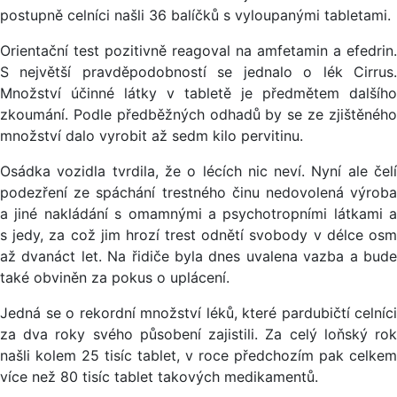
postupně celníci našli 36 balíčků s vyloupanými tabletami.
Orientační test pozitivně reagoval na amfetamin a efedrin.
S největší pravděpodobností se jednalo o lék Cirrus.
Množství účinné látky v tabletě je předmětem dalšího
zkoumání. Podle předběžných odhadů by se ze zjištěného
množství dalo vyrobit až sedm kilo pervitinu.
Osádka vozidla tvrdila, že o lécích nic neví. Nyní ale čelí
podezření ze spáchání trestného činu nedovolená výroba
a jiné nakládání s omamnými a psychotropními látkami a
s jedy, za což jim hrozí trest odnětí svobody v délce osm
až dvanáct let. Na řidiče byla dnes uvalena vazba a bude
také obviněn za pokus o uplácení.
Jedná se o rekordní množství léků, které pardubičtí celníci
za dva roky svého působení zajistili. Za celý loňský rok
našli kolem 25 tisíc tablet, v roce předchozím pak celkem
více než 80 tisíc tablet takových medikamentů.