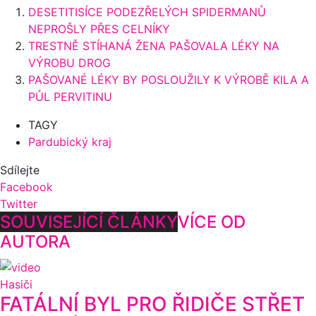
DESETITISÍCE PODEZŘELÝCH SPIDERMANŮ
NEPROŠLY PŘES CELNÍKY
TRESTNĚ STÍHANÁ ŽENA PAŠOVALA LÉKY NA
VÝROBU DROG
PAŠOVANÉ LÉKY BY POSLOUŽILY K VÝROBĚ KILA A
PŮL PERVITINU
TAGY
Pardubický kraj
Sdílejte
Facebook
Twitter
SOUVISEJÍCÍ ČLÁNKY
VÍCE OD
AUTORA
Hasiči
FATÁLNÍ BYL PRO ŘIDIČE STŘET