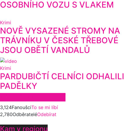
OSOBNÍHO VOZU S VLAKEM
Krimi
NOVĚ VYSAZENÉ STROMY NA
TRÁVNÍKU V ČESKÉ TŘEBOVÉ
JSOU OBĚTÍ VANDALŮ
Krimi
PARDUBIČTÍ CELNÍCI ODHALILI
PADĚLKY
Zůstaňte ve spojení
3,124
Fanoušci
To se mi líbí
2,780
Odběratelé
Odebírat
Kam v regionu