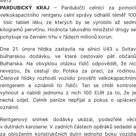
4913
PARDUBICKÝ KRAJ
– Pardubičtí celníci za pomoc
velkokapacitního rentgenu celní správy odhalili téměř 100
tisíc tablet léku, ze kterých by se vyrobilo až sedm
kilogramů pervitinu. Hodnota takového množství drogy se
pohybuje na černém trhu v řádech milionů korun.
Dne 21. února hlídka zastavila na silnici I/43 u Svitav
bulharskou dodávku, ve které cestovalo pět občanů
Bulharska. Na obvyklou otázku řidič odpověděl, že nic
nevezou, že cestují do Polska za prací, za rodinou.
Členové hlídky rozhodli vozidlo prověřit velkokapacitním
rentgenem a oznámili to řidiči. Ten se chtěl kontrole
vyhnout a nabídl jednomu z nich 100 EUR za to, že je
nechá odjet. Celník peníze nepřijal a pokus o uplácení
oznámil.
Rentgenový snímek dodávky ukázal, podezřelé věci
v dutinách karoserie. V zadních částech opěráků sedadel a
za obložením konstrukčních dutin jednoho boku vozidla