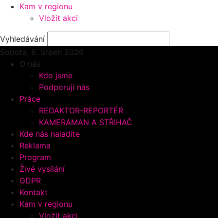
Kam v regionu
Vložit akci
Vyhledávání
Sobota, 8.
Srpen 2026
O nás
Kdo jsme
Podporují nás
Práce
REDAKTOR-REPORTÉR
KAMERAMAN A STŘIHAČ
Kde nás naladíte
Reklama
Program
Živé vysílání
GDPR
Kontakt
Kam v regionu
Vložit akci