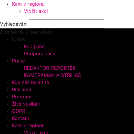
Kam v regionu
Vložit akci
Vyhledávání
Čtvrtek, 6.
Srpen 2026
O nás
Kdo jsme
Podporují nás
Práce
REDAKTOR-REPORTÉR
KAMERAMAN A STŘIHAČ
Kde nás naladíte
Reklama
Program
Živé vysílání
GDPR
Kontakt
Kam v regionu
Vložit akci