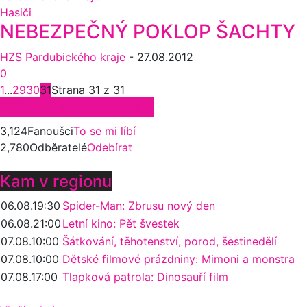
Hasiči
NEBEZPEČNÝ POKLOP ŠACHTY
HZS Pardubického kraje
-
27.08.2012
0
1
...
29
30
31
Strana 31 z 31
Zůstaňte ve spojení
3,124
Fanoušci
To se mi líbí
2,780
Odběratelé
Odebírat
Kam v regionu
06.08.
19:30
Spider-Man: Zbrusu nový den
06.08.
21:00
Letní kino: Pět švestek
07.08.
10:00
Šátkování, těhotenství, porod, šestinedělí
07.08.
10:00
Dětské filmové prázdniny: Mimoni a monstra
07.08.
17:00
Tlapková patrola: Dinosauří film