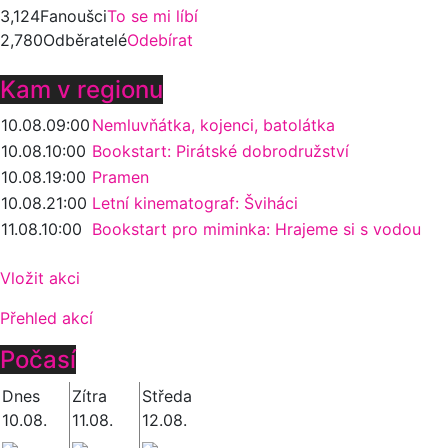
3,124
Fanoušci
To se mi líbí
2,780
Odběratelé
Odebírat
Kam v regionu
10.08.
09:00
Nemluvňátka, kojenci, batolátka
10.08.
10:00
Bookstart: Pirátské dobrodružství
10.08.
19:00
Pramen
10.08.
21:00
Letní kinematograf: Šviháci
11.08.
10:00
Bookstart pro miminka: Hrajeme si s vodou
Vložit akci
Přehled akcí
Počasí
Dnes
Zítra
Středa
10.08.
11.08.
12.08.