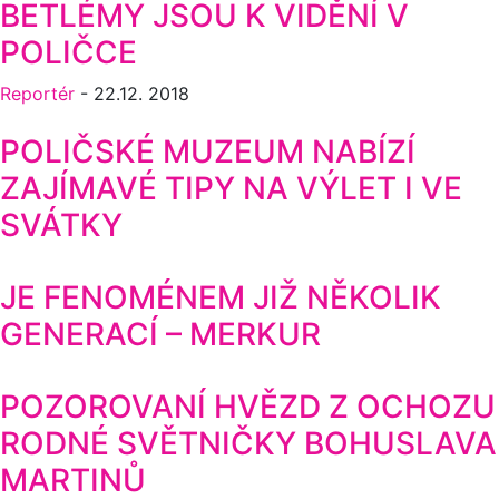
BETLÉMY JSOU K VIDĚNÍ V
POLIČCE
Reportér
-
22.12. 2018
POLIČSKÉ MUZEUM NABÍZÍ
ZAJÍMAVÉ TIPY NA VÝLET I VE
SVÁTKY
JE FENOMÉNEM JIŽ NĚKOLIK
GENERACÍ – MERKUR
POZOROVANÍ HVĚZD Z OCHOZU
RODNÉ SVĚTNIČKY BOHUSLAVA
MARTINŮ