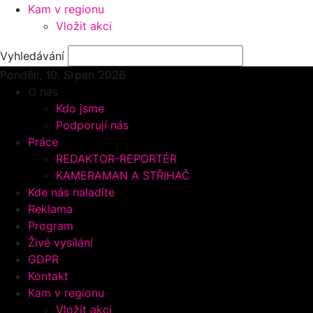
Kam v regionu
Vložit akci
Vyhledávání
Pondělí, 10.
Srpen 2026
O nás
Kdo jsme
Podporují nás
Práce
REDAKTOR-REPORTÉR
KAMERAMAN A STŘIHAČ
Kde nás naladíte
Reklama
Program
Živé vysílání
GDPR
Kontakt
Kam v regionu
Vložit akci