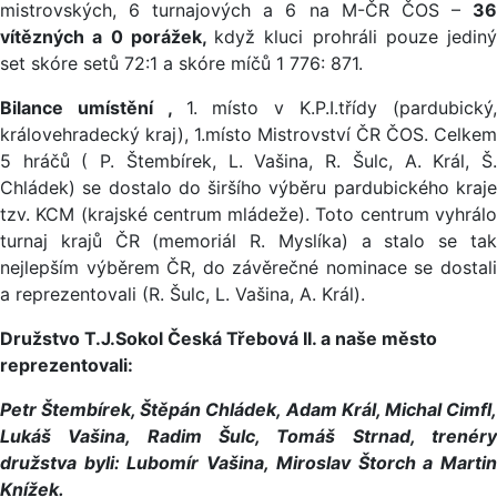
mistrovských, 6 turnajových a 6 na M-ČR ČOS –
36
vítězných a 0 porážek,
když kluci prohráli pouze jediný
set skóre setů 72:1 a skóre míčů 1 776: 871.
Bilance umístění ,
1. místo v K.P.I.třídy (pardubický
královehradecký kraj), 1.místo Mistrovství ČR ČOS. Celkem
5 hráčů ( P. Štembírek, L. Vašina, R. Šulc, A. Král, Š.
Chládek) se dostalo do širšího výběru pardubického kraje
tzv. KCM (krajské centrum mládeže). Toto centrum vyhrálo
turnaj krajů ČR (memoriál R. Myslíka) a stalo se tak
nejlepším výběrem ČR, do závěrečné nominace se dostali
a reprezentovali (R. Šulc, L. Vašina, A. Král).
Družstvo T.J.Sokol Česká Třebová II. a naše město
reprezentovali:
Petr Štembírek, Štěpán Chládek, Adam Král, Michal Cimfl,
Lukáš Vašina, Radim Šulc, Tomáš Strnad, trenéry
družstva byli: Lubomír Vašina, Miroslav Štorch a Martin
Knížek.