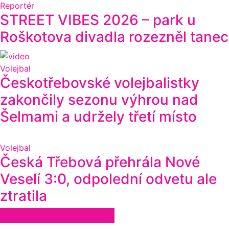
Reportér
STREET VIBES 2026 – park u
Roškotova divadla rozezněl tanec
Volejbal
Českotřebovské volejbalistky
zakončily sezonu výhrou nad
Šelmami a udržely třetí místo
Volejbal
Česká Třebová přehrála Nové
Veselí 3:0, odpolední odvetu ale
ztratila
Zůstaňte ve spojení