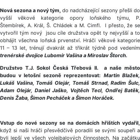
Nová sezona a nový tým,
do nadcházející sezony přešli d
vyšší věkové kategorie opory loňského týmu, P.
Štembírek, A. Král, Š. Chládek a M. Cimfl. I přesto, že se
vytvořil tým nový jsou cíle družstva opět ty nejvyšší a to
obhájit všechna loňská prvenství. Hráči věkové kategorie
11 – 13 let, trénují dvakrát až třikrát týdně pod vedením
trenérské dvojice Lubomír Vašina a Miroslav Štorch.
Družstvo T.J. Sokol Česká Třebová II. a naše město
budou v letošní sezoně reprezentovat:
Martin Blažek,
Lukáš Vašina, Tomáš Olejár, Tomáš Strnad, Radim Šulc,
Adam Olejár, Daniel Jaško, Vojtěch Tecl, Ondřej Batěk,
Denis Žaba, Šimon Pecháček a Šimon Horáček.
Vstup do nové sezony se na domácích hřištích vydařil,
když si naši hráči přesvědčivě poradili se svými soupeři a
byli lepší ve všech volejbalových činnostech. Na začátku