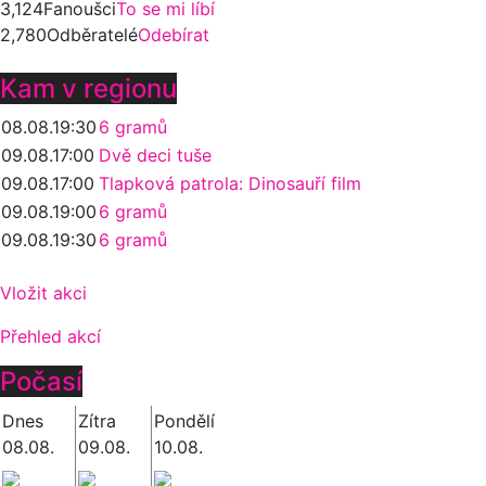
3,124
Fanoušci
To se mi líbí
2,780
Odběratelé
Odebírat
Kam v regionu
08.08.
19:30
6 gramů
09.08.
17:00
Dvě deci tuše
09.08.
17:00
Tlapková patrola: Dinosauří film
09.08.
19:00
6 gramů
09.08.
19:30
6 gramů
Vložit akci
Přehled akcí
Počasí
Dnes
Zítra
Pondělí
08.08.
09.08.
10.08.