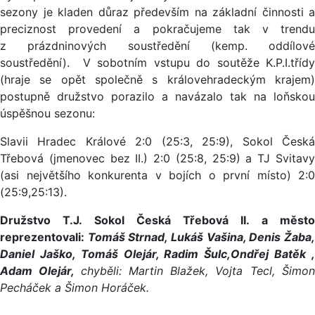
sezony je kladen důraz především na základní činnosti a
preciznost provedení a pokračujeme tak v trendu
z prázdninových soustředění (kemp. oddílové
soustředění). V sobotním vstupu do soutěže K.P.I.třídy
(hraje se opět společně s královehradeckým krajem)
postupně družstvo porazilo a navázalo tak na loňskou
úspěšnou sezonu:
Slavii Hradec Králové 2:0 (25:3, 25:9), Sokol Česká
Třebová (jmenovec bez II.) 2:0 (25:8, 25:9) a TJ Svitavy
(asi největšího konkurenta v bojích o první místo) 2:0
(25:9,25:13).
Družstvo T.J. Sokol Česká Třebová II. a město
reprezentovali:
Tomáš Strnad, Lukáš Vašina, Denis Žaba,
Daniel Jaško, Tomáš Olejár, Radim Šulc,Ondřej Batěk ,
Adam Olejár,
chyběli: Martin Blažek, Vojta Tecl, Šimo
Pecháček a Šimon Horáček.