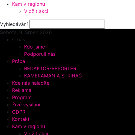
Kam v regionu
Vložit akci
Vyhledávání
Sobota, 8.
Srpen 2026
O nás
Kdo jsme
Podporují nás
Práce
REDAKTOR-REPORTÉR
KAMERAMAN A STŘIHAČ
Kde nás naladíte
Reklama
Program
Živé vysílání
GDPR
Kontakt
Kam v regionu
Vložit akci