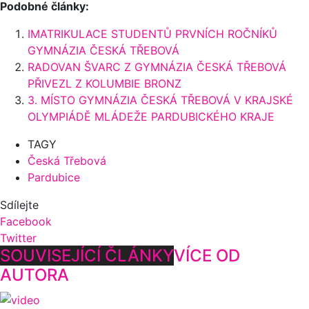
Podobné články:
IMATRIKULACE STUDENTŮ PRVNÍCH ROČNÍKŮ
GYMNÁZIA ČESKÁ TŘEBOVÁ
RADOVAN ŠVARC Z GYMNÁZIA ČESKÁ TŘEBOVÁ
PŘIVEZL Z KOLUMBIE BRONZ
3. MÍSTO GYMNÁZIA ČESKÁ TŘEBOVÁ V KRAJSKÉ
OLYMPIÁDĚ MLÁDEŽE PARDUBICKÉHO KRAJE
TAGY
Česká Třebová
Pardubice
Sdílejte
Facebook
Twitter
SOUVISEJÍCÍ ČLÁNKY
VÍCE OD
AUTORA