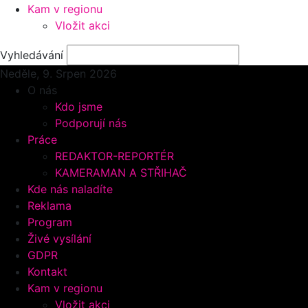
Kam v regionu
Vložit akci
Vyhledávání
Neděle, 9.
Srpen 2026
O nás
Kdo jsme
Podporují nás
Práce
REDAKTOR-REPORTÉR
KAMERAMAN A STŘIHAČ
Kde nás naladíte
Reklama
Program
Živé vysílání
GDPR
Kontakt
Kam v regionu
Vložit akci