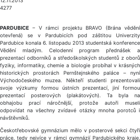
12.11.2013
4277
PARDUBICE
– V rámci projektu BRAVO (Brána vědění
otevřená) se v Pardubicích pod záštitou Univerzity
Pardubice konala 6. listopadu 2013 studentská konference
Vědění mladým. Celodenní program přednášek a
prezentací odborníků a středoškolských studentů z oborů
fyziky, informatiky, chemie a biologie probíhal v krásných
historických prostorách Pernštejnského paláce – nyní
Východočeského muzea. Někteří studenti prezentovali
svoje výzkumy formou ústních prezentací, jiní formou
prezentací posterových (plakátových). Ta byla na
obhajobu prací náročnější, protože autoři museli
odpovídat na všechny zvídavé otázky mnoha porotců i
návštěvníků.
Českotřebovské gymnázium mělo v posterové sekci čtyři
práce, tedy nejvíce v rámci gymnázií Pardubického kraje.