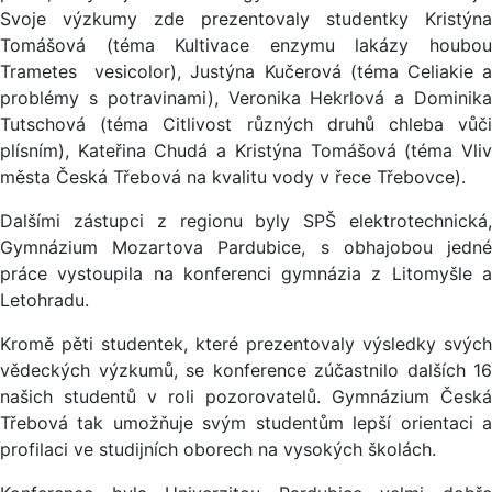
Svoje výzkumy zde prezentovaly studentky Kristýna
Tomášová (téma Kultivace enzymu lakázy houbou
Trametes vesicolor), Justýna Kučerová (téma Celiakie a
problémy s potravinami), Veronika Hekrlová a Dominika
Tutschová (téma Citlivost různých druhů chleba vůči
plísním), Kateřina Chudá a Kristýna Tomášová (téma Vliv
města Česká Třebová na kvalitu vody v řece Třebovce).
Dalšími zástupci z regionu byly SPŠ elektrotechnická,
Gymnázium Mozartova Pardubice, s obhajobou jedné
práce vystoupila na konferenci gymnázia z Litomyšle a
Letohradu.
Kromě pěti studentek, které prezentovaly výsledky svých
vědeckých výzkumů, se konference zúčastnilo dalších 16
našich studentů v roli pozorovatelů. Gymnázium Česká
Třebová tak umožňuje svým studentům lepší orientaci a
profilaci ve studijních oborech na vysokých školách.