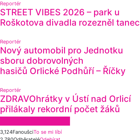
Reportér
STREET VIBES 2026 – park u
Roškotova divadla rozezněl tanec
Reportér
Nový automobil pro Jednotku
sboru dobrovolných
hasičů Orlické Podhůří – Říčky
Reportér
ZDRAVOhrátky v Ústí nad Orlicí
přilákaly rekordní počet žáků
Zůstaňte ve spojení
3,124
Fanoušci
To se mi líbí
2,780
Odběratelé
Odebírat