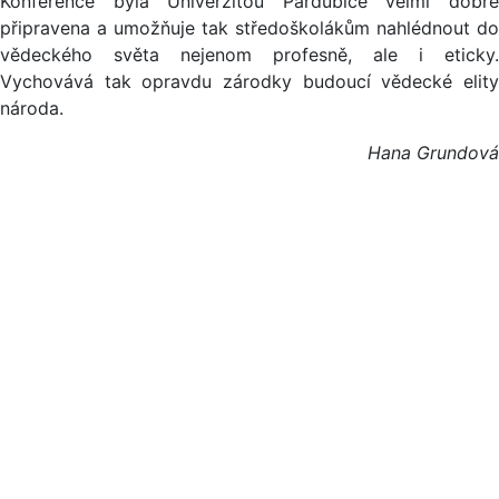
Konference byla Univerzitou Pardubice velmi dobře
připravena a umožňuje tak středoškolákům nahlédnout do
vědeckého světa nejenom profesně, ale i eticky.
Vychovává tak opravdu zárodky budoucí vědecké elity
národa.
Hana Grundová