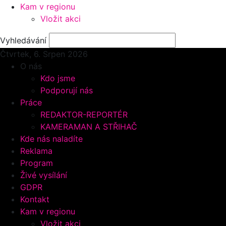
Kam v regionu
Vložit akci
Vyhledávání
Čtvrtek, 6.
Srpen 2026
O nás
Kdo jsme
Podporují nás
Práce
REDAKTOR-REPORTÉR
KAMERAMAN A STŘIHAČ
Kde nás naladíte
Reklama
Program
Živé vysílání
GDPR
Kontakt
Kam v regionu
Vložit akci