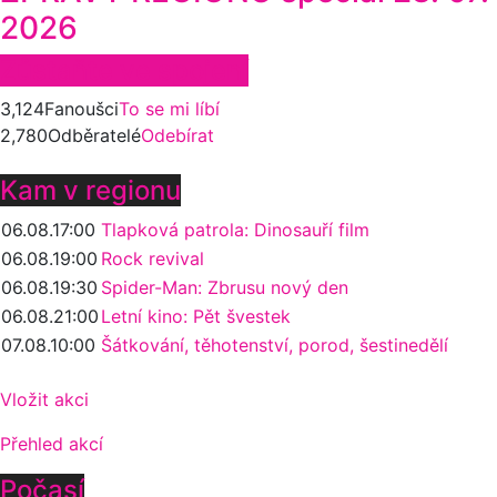
2026
Zůstaňte ve spojení
3,124
Fanoušci
To se mi líbí
2,780
Odběratelé
Odebírat
Kam v regionu
06.08.
17:00
Tlapková patrola: Dinosauří film
06.08.
19:00
Rock revival
06.08.
19:30
Spider-Man: Zbrusu nový den
06.08.
21:00
Letní kino: Pět švestek
07.08.
10:00
Šátkování, těhotenství, porod, šestinedělí
Vložit akci
Přehled akcí
Počasí