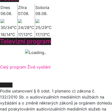
Dnes
Zítra
Sobota
06.08.
07.08.
08.08.
30/34°C
24/28°C
25/29°C
18/14°C
17/13°C
17/13°C
Televizní program
Celý program
Živé vysílání
O NÁS
Podle ustanovení § 6 odst. 1 písmeno c) zákona č.
132/2010 Sb. o audiovizuálních mediálních službách na
vyžádání a o změně některých zákonů je orgánem dohledu
nad poskytováním audiovizuálních mediálních služeb na