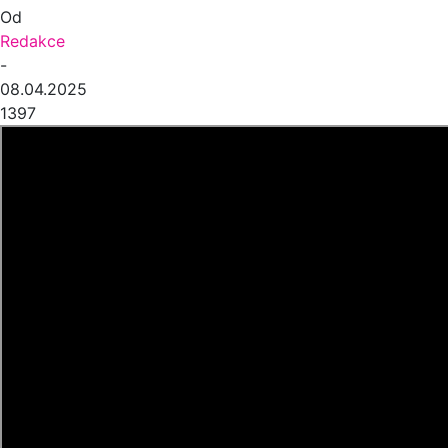
Od
Redakce
-
08.04.2025
1397