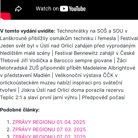
V tomto vydání uvidíte:
Technohrátky na SOŠ a SOU v
Lanškrouně přiblížily osmákům techniku i řemesla | Festival
Jeden svět byl v Ústí nad Orlicí zahájen před vyprodaným
hledištěm malé scény | Festival Bennewitz zahájil v České
Třebové Jiří Vodička a Barocco sempre giovane | Žáci
letohradské ZUŠ připomněli příběh Madeleine Albrightové
v představení Madlén | Velikonoční výstava ČČK v
orlickoústeckém muzeu nabízí inspiraci pro sváteční
tvoření | Jiskra Ústí nad Orlicí doma porazila rezervu
Teplic 2:1 a slaví první jarní výhru | Předpověď počasí
Podobné články:
ZPRÁVY REGIONU 01. 04. 2025
ZPRÁVY REGIONU 07. 03. 2025
ZPRÁVY REGIONU 07. 02. 2025